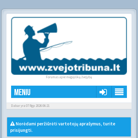
Forumas apie mėgėjišką žvejybą
Meniu
Dabar yra 07 Rgp 2026 06:21
Norėdami peržiūrėti vartotojų aprašymus, turite
prisijungti.