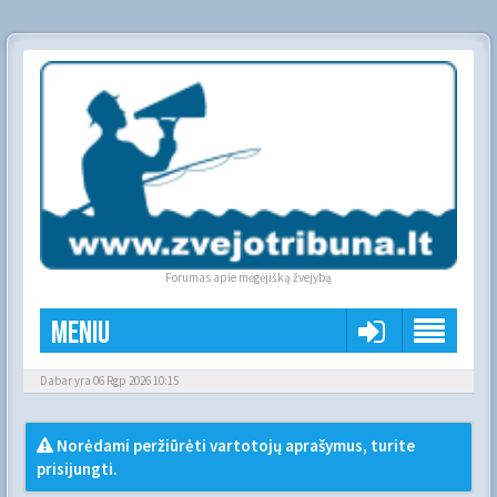
Forumas apie mėgėjišką žvejybą
Meniu
Dabar yra 06 Rgp 2026 10:15
Norėdami peržiūrėti vartotojų aprašymus, turite
prisijungti.