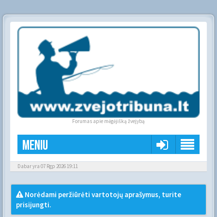
Forumas apie mėgėjišką žvejybą
Meniu
Dabar yra 07 Rgp 2026 19:11
Norėdami peržiūrėti vartotojų aprašymus, turite
prisijungti.