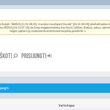
vejoti : ŠAMUS [11.01-04.01]; masalui naudojant žuvelę* [01.01-04.20]; plačiažnyplius i
us VĖŽIUS [10.15-07.15]; be žvejo mėgėjo kortelių šias žuvis: lašišas, šlakius, sykus, upine
nėges; upėse ir jų ruožuose išvardintuose taisyklių priede Nr. 1
EŠKOTI
PRISIJUNGTI
jungti.
Vartotojas: