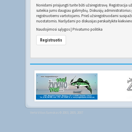
Norėdami prisijungti turite būti užsiregistravę. Registracija 
suteikia jums daugiau galimybių. Diskusijų administratorius g
registruotiems vartotojams. Prieš užsiregistruodami susipaž
nuostatomis. Naršydami po diskusijas perskaitykite kiekvien
Naudojimosi sąlygos
|
Privatumo politika
Registruotis
Vertė
Vilius Šumskas
© 2003, 2005, 2007