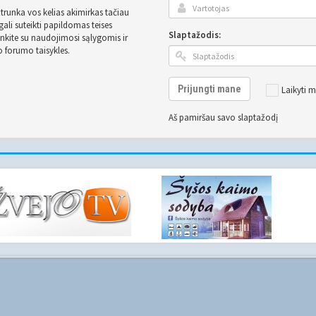
užtrunka vos kelias akimirkas tačiau
ali suteikti papildomas teises
Slaptažodis:
inkite su naudojimosi sąlygomis ir
o forumo taisykles.
Prijungti mane
Laikyti m
Aš pamiršau savo slaptažodį