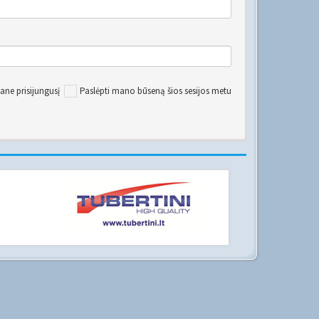
ane prisijungusį
Paslėpti mano būseną šios sesijos metu