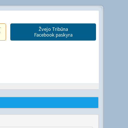
r
Žvejo Tribūna
s
Facebook paskyra