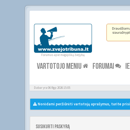
Draudžiama ž
siauražnypli
Forumas apie mėgėjišką žvejybą
VARTOTOJO MENIU
FORUMAI
I
Dabar yra 06 Rgp 2026 15:05
Norėdami peržiūrėti vartotojų aprašymus, turite prisi
Susikurti paskyrą