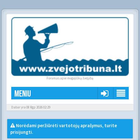
Forumas apie mėgėjišką žvejybą
Meniu
Dabar yra 08 Rgp 2026 02:29
Norėdami peržiūrėti vartotojų aprašymus, turite
prisijungti.