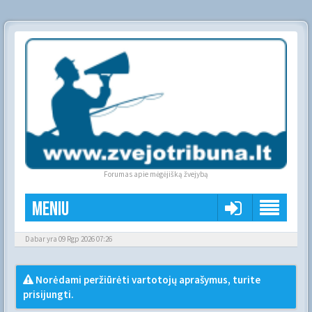
Forumas apie mėgėjišką žvejybą
Meniu
Dabar yra 09 Rgp 2026 07:26
Norėdami peržiūrėti vartotojų aprašymus, turite
prisijungti.