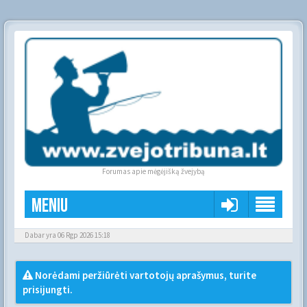
Forumas apie mėgėjišką žvejybą
Meniu
Dabar yra 06 Rgp 2026 15:18
Norėdami peržiūrėti vartotojų aprašymus, turite
prisijungti.