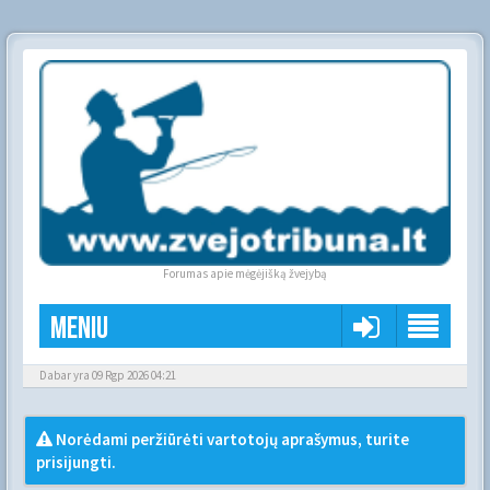
Forumas apie mėgėjišką žvejybą
Meniu
Dabar yra 09 Rgp 2026 04:21
Norėdami peržiūrėti vartotojų aprašymus, turite
prisijungti.