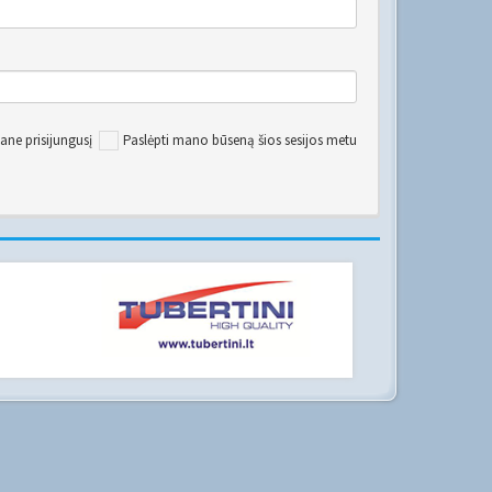
ane prisijungusį
Paslėpti mano būseną šios sesijos metu