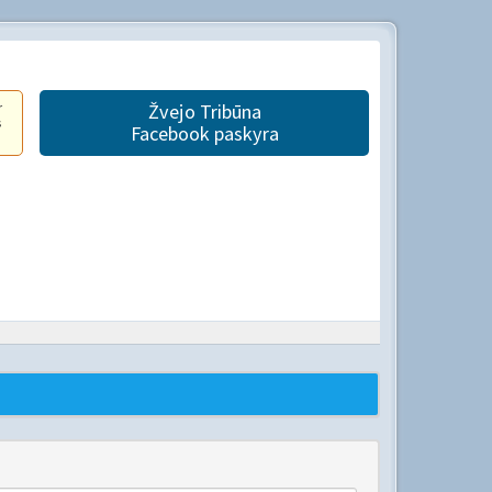
r
Žvejo Tribūna
s
Facebook paskyra