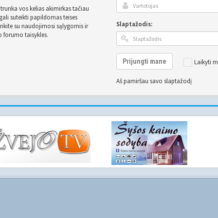
užtrunka vos kelias akimirkas tačiau
ali suteikti papildomas teises
Slaptažodis:
inkite su naudojimosi sąlygomis ir
o forumo taisykles.
Prijungti mane
Laikyti m
Aš pamiršau savo slaptažodį