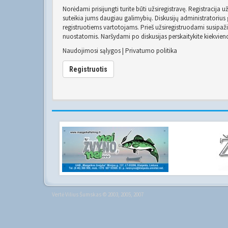
Norėdami prisijungti turite būti užsiregistravę. Registracija 
suteikia jums daugiau galimybių. Diskusijų administratorius g
registruotiems vartotojams. Prieš užsiregistruodami susipaž
nuostatomis. Naršydami po diskusijas perskaitykite kiekvien
Naudojimosi sąlygos
|
Privatumo politika
Registruotis
Vertė
Vilius Šumskas
© 2003, 2005, 2007