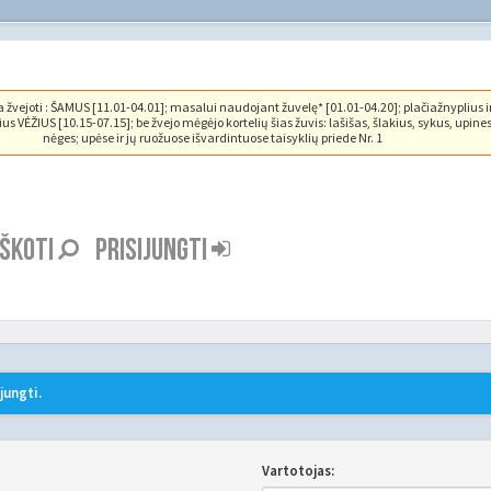
vejoti : ŠAMUS [11.01-04.01]; masalui naudojant žuvelę* [01.01-04.20]; plačiažnyplius i
us VĖŽIUS [10.15-07.15]; be žvejo mėgėjo kortelių šias žuvis: lašišas, šlakius, sykus, upine
nėges; upėse ir jų ruožuose išvardintuose taisyklių priede Nr. 1
EŠKOTI
PRISIJUNGTI
jungti.
Vartotojas: