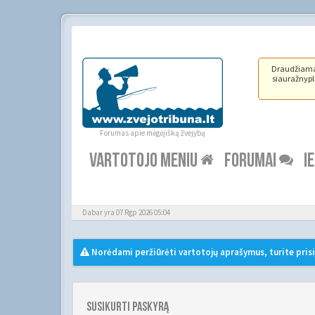
Draudžiama ž
siauražnypli
Forumas apie mėgėjišką žvejybą
VARTOTOJO MENIU
FORUMAI
I
Dabar yra 07 Rgp 2026 05:04
Norėdami peržiūrėti vartotojų aprašymus, turite prisi
Susikurti paskyrą