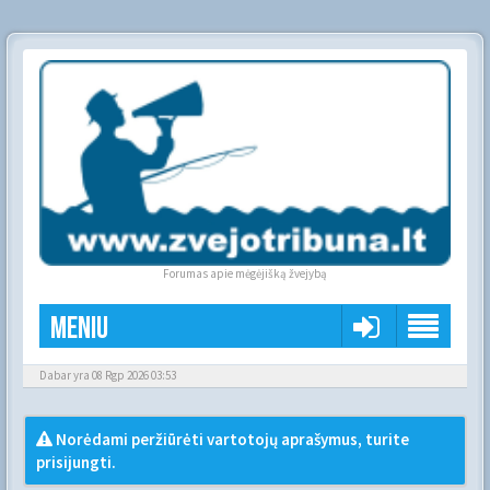
Forumas apie mėgėjišką žvejybą
Meniu
Dabar yra 08 Rgp 2026 03:53
Norėdami peržiūrėti vartotojų aprašymus, turite
prisijungti.