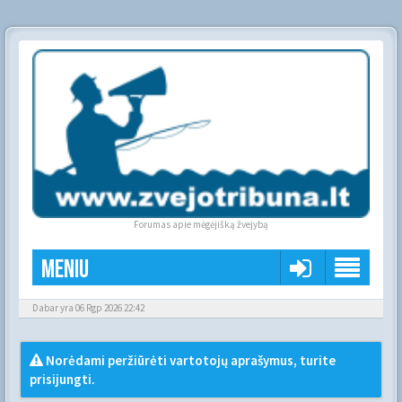
Forumas apie mėgėjišką žvejybą
Meniu
Dabar yra 06 Rgp 2026 22:42
Norėdami peržiūrėti vartotojų aprašymus, turite
prisijungti.