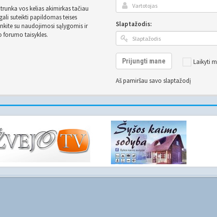
užtrunka vos kelias akimirkas tačiau
ali suteikti papildomas teises
Slaptažodis:
inkite su naudojimosi sąlygomis ir
o forumo taisykles.
Prijungti mane
Laikyti m
Aš pamiršau savo slaptažodį