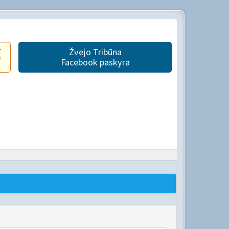
r
Žvejo Tribūna
s
Facebook paskyra