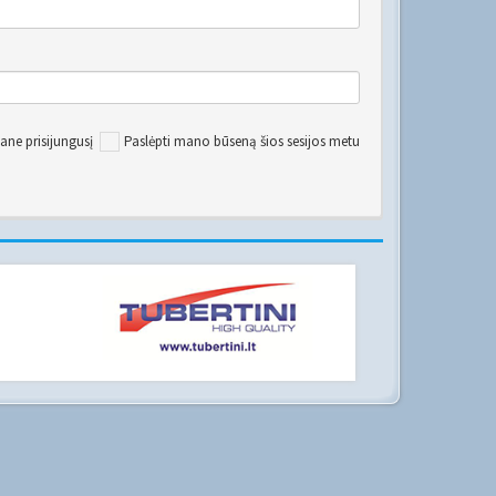
ane prisijungusį
Paslėpti mano būseną šios sesijos metu