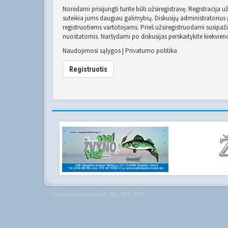
Norėdami prisijungti turite būti užsiregistravę. Registracija 
suteikia jums daugiau galimybių. Diskusijų administratorius g
registruotiems vartotojams. Prieš užsiregistruodami susipaž
nuostatomis. Naršydami po diskusijas perskaitykite kiekvien
Naudojimosi sąlygos
|
Privatumo politika
Registruotis
Vertė
Vilius Šumskas
© 2003, 2005, 2007