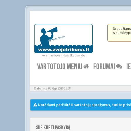
Draudžiama ž
siauražnypli
Forumas apie mėgėjišką žvejybą
VARTOTOJO MENIU
FORUMAI
I
Dabar yra 06 Rgp 2026 15:58
Norėdami peržiūrėti vartotojų aprašymus, turite prisi
Susikurti paskyrą