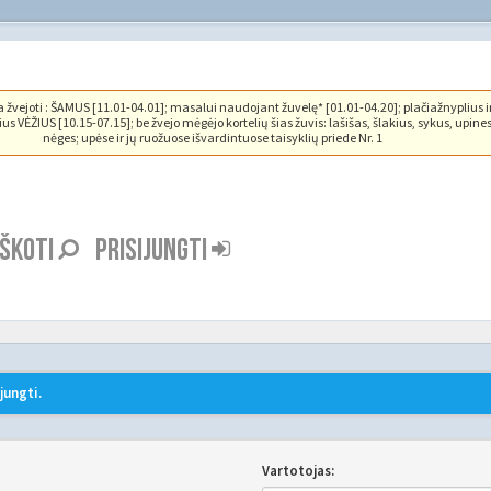
vejoti : ŠAMUS [11.01-04.01]; masalui naudojant žuvelę* [01.01-04.20]; plačiažnyplius i
us VĖŽIUS [10.15-07.15]; be žvejo mėgėjo kortelių šias žuvis: lašišas, šlakius, sykus, upine
nėges; upėse ir jų ruožuose išvardintuose taisyklių priede Nr. 1
EŠKOTI
PRISIJUNGTI
jungti.
Vartotojas: