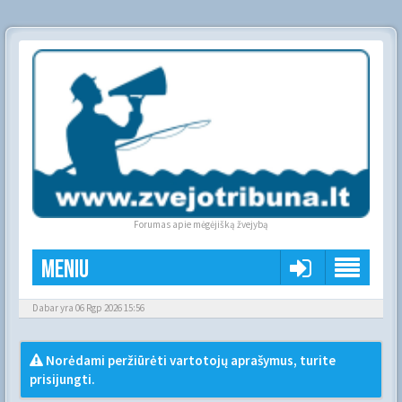
Forumas apie mėgėjišką žvejybą
Meniu
Dabar yra 06 Rgp 2026 15:56
Norėdami peržiūrėti vartotojų aprašymus, turite
prisijungti.