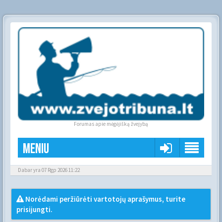
Forumas apie mėgėjišką žvejybą
Meniu
Dabar yra 07 Rgp 2026 11:22
Norėdami peržiūrėti vartotojų aprašymus, turite
prisijungti.