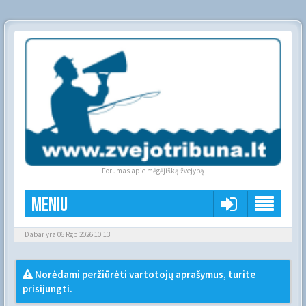
Forumas apie mėgėjišką žvejybą
Meniu
Dabar yra 06 Rgp 2026 10:13
Norėdami peržiūrėti vartotojų aprašymus, turite
prisijungti.