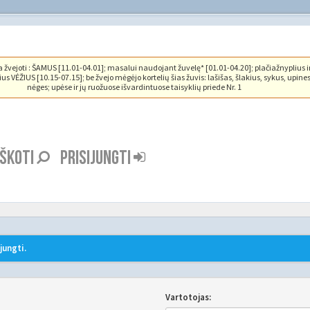
vejoti : ŠAMUS [11.01-04.01]; masalui naudojant žuvelę* [01.01-04.20]; plačiažnyplius i
us VĖŽIUS [10.15-07.15]; be žvejo mėgėjo kortelių šias žuvis: lašišas, šlakius, sykus, upine
nėges; upėse ir jų ruožuose išvardintuose taisyklių priede Nr. 1
EŠKOTI
PRISIJUNGTI
jungti.
Vartotojas: