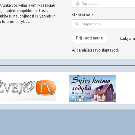
užtrunka vos kelias akimirkas tačiau
ali suteikti papildomas teises
Slaptažodis:
inkite su naudojimosi sąlygomis ir
o forumo taisykles.
Prijungti mane
Laikyti m
Aš pamiršau savo slaptažodį