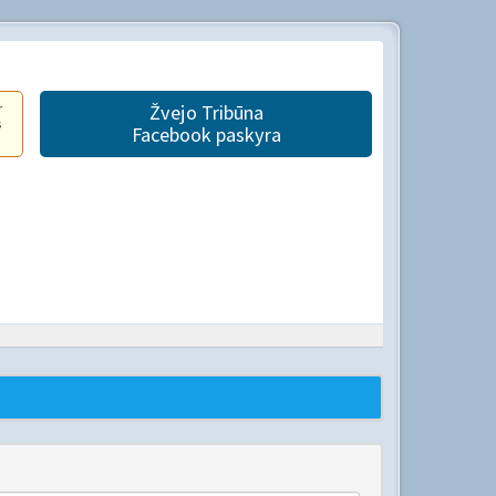
r
Žvejo Tribūna
s
Facebook paskyra