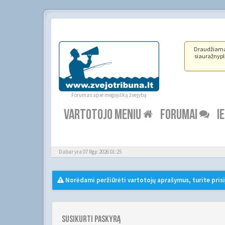
Draudžiama ž
siauražnypli
Forumas apie mėgėjišką žvejybą
VARTOTOJO MENIU
FORUMAI
I
Dabar yra 07 Rgp 2026 01:25
Norėdami peržiūrėti vartotojų aprašymus, turite prisi
Susikurti paskyrą