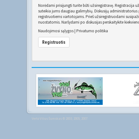
Norėdami prisijungti turite būti užsiregistravę. Registracija 
suteikia jums daugiau galimybių. Diskusijų administratorius g
registruotiems vartotojams. Prieš užsiregistruodami susipaž
nuostatomis. Naršydami po diskusijas perskaitykite kiekvien
Naudojimosi sąlygos
|
Privatumo politika
Registruotis
Vertė
Vilius Šumskas
© 2003, 2005, 2007