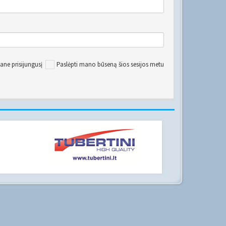
ane prisijungusį
Paslėpti mano būseną šios sesijos metu