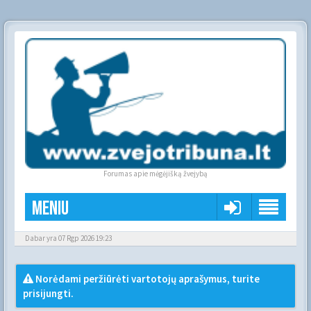
Forumas apie mėgėjišką žvejybą
Meniu
Dabar yra 07 Rgp 2026 19:23
Norėdami peržiūrėti vartotojų aprašymus, turite
prisijungti.