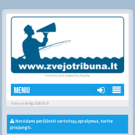
Forumas apie mėgėjišką žvejybą
Meniu
Dabar yra 08 Rgp 2026 20:19
Norėdami peržiūrėti vartotojų aprašymus, turite
prisijungti.