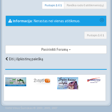
Puslapis
1
iš
1
Paieška rado 0 atitikmenis(ų)
Informacija:
Nerastas nei vienas atitikmuo.
Puslapis
1
iš
1
Pasirinkti Forumą
Eiti į išplėstinę paiešką
Vertė
Vilius Šumskas
© 2003, 2005, 2007