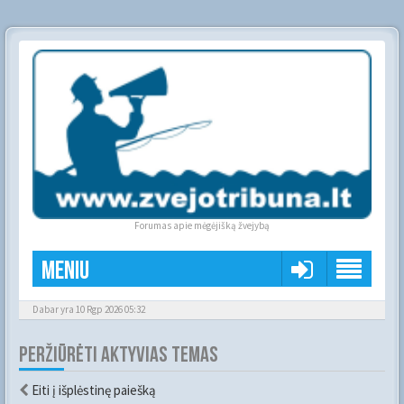
Forumas apie mėgėjišką žvejybą
Meniu
Dabar yra 10 Rgp 2026 05:32
PERŽIŪRĖTI AKTYVIAS TEMAS
Eiti į išplėstinę paiešką