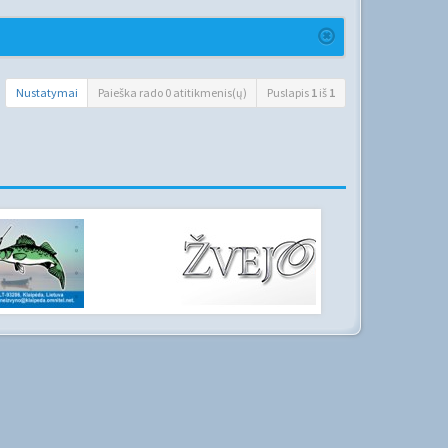
Nustatymai
Paieška rado 0 atitikmenis(ų)
Puslapis
1
iš
1