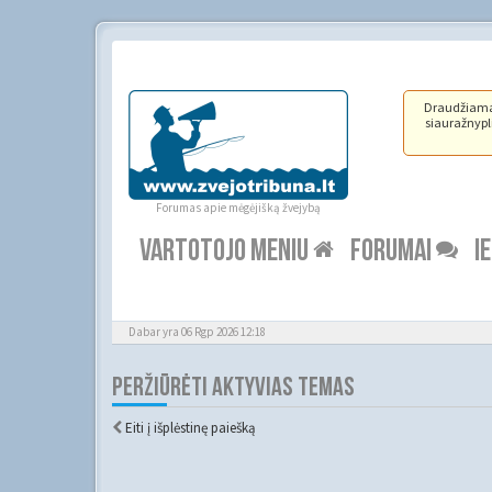
Draudžiama ž
siauražnypli
Forumas apie mėgėjišką žvejybą
VARTOTOJO MENIU
FORUMAI
I
Dabar yra 06 Rgp 2026 12:18
PERŽIŪRĖTI AKTYVIAS TEMAS
Eiti į išplėstinę paiešką