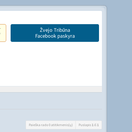
r
Žvejo Tribūna
s
Facebook paskyra
Paieška rado 0 atitikmenis(ų)
Puslapis
1
iš
1