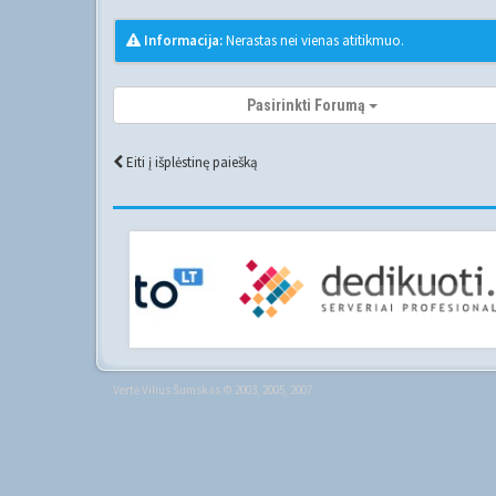
Informacija:
Nerastas nei vienas atitikmuo.
Pasirinkti Forumą
Eiti į išplėstinę paiešką
Vertė
Vilius Šumskas
© 2003, 2005, 2007