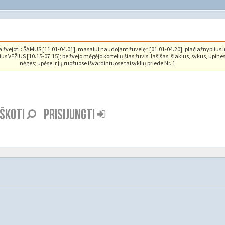
vejoti : ŠAMUS [11.01-04.01]; masalui naudojant žuvelę* [01.01-04.20]; plačiažnyplius i
us VĖŽIUS [10.15-07.15]; be žvejo mėgėjo kortelių šias žuvis: lašišas, šlakius, sykus, upine
nėges; upėse ir jų ruožuose išvardintuose taisyklių priede Nr. 1
EŠKOTI
PRISIJUNGTI