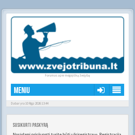
Forumas apie mėgėjišką žvejybą
Meniu
Dabar yra 10 Rgp 2026 13:44
Susikurti paskyrą
Norėdami prisijungti turite būti užsiregistravę. Registracija