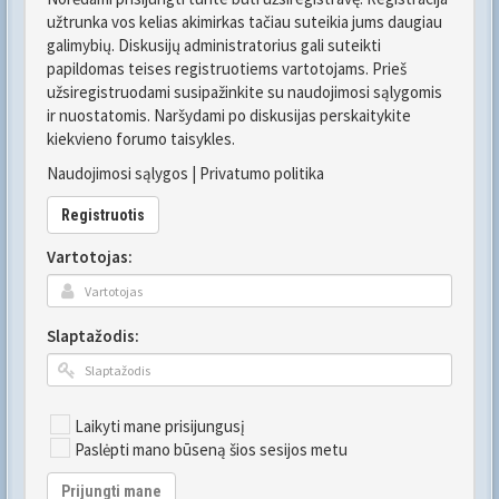
užtrunka vos kelias akimirkas tačiau suteikia jums daugiau
galimybių. Diskusijų administratorius gali suteikti
papildomas teises registruotiems vartotojams. Prieš
užsiregistruodami susipažinkite su naudojimosi sąlygomis
ir nuostatomis. Naršydami po diskusijas perskaitykite
kiekvieno forumo taisykles.
Naudojimosi sąlygos
|
Privatumo politika
Registruotis
Vartotojas:
Slaptažodis:
Laikyti mane prisijungusį
Paslėpti mano būseną šios sesijos metu
Prijungti mane