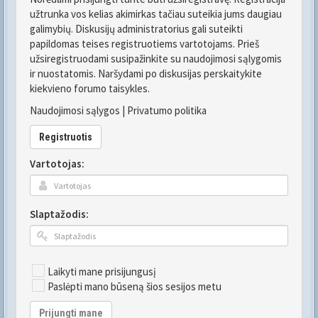
užtrunka vos kelias akimirkas tačiau suteikia jums daugiau
galimybių. Diskusijų administratorius gali suteikti
papildomas teises registruotiems vartotojams. Prieš
užsiregistruodami susipažinkite su naudojimosi sąlygomis
ir nuostatomis. Naršydami po diskusijas perskaitykite
kiekvieno forumo taisykles.
Naudojimosi sąlygos
|
Privatumo politika
Registruotis
Vartotojas:
Slaptažodis:
Laikyti mane prisijungusį
Paslėpti mano būseną šios sesijos metu
Prijungti mane