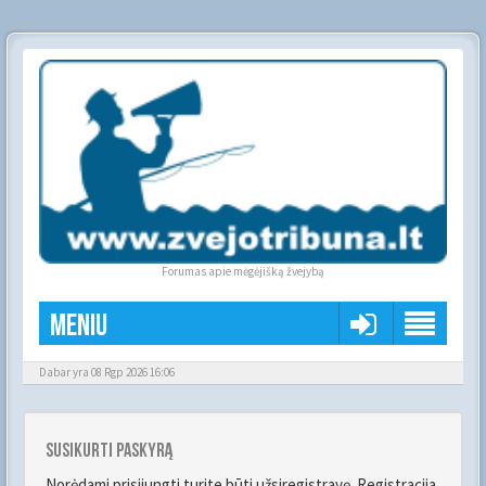
Forumas apie mėgėjišką žvejybą
Meniu
Dabar yra 08 Rgp 2026 16:06
Susikurti paskyrą
Norėdami prisijungti turite būti užsiregistravę. Registracija