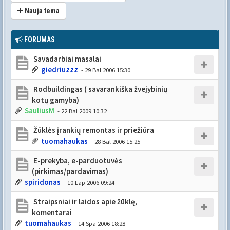
Nauja tema
FORUMAS
Savadarbiai masalai
giedriuzzz
- 29 Bal 2006 15:30
Rodbuildingas ( savarankiška žvejybinių
kotų gamyba)
SauliusM
- 22 Bal 2009 10:32
Žūklės įrankių remontas ir priežiūra
tuomahaukas
- 28 Bal 2006 15:25
E-prekyba, e-parduotuvės
(pirkimas/pardavimas)
spiridonas
- 10 Lap 2006 09:24
Straipsniai ir laidos apie žūklę,
komentarai
tuomahaukas
- 14 Spa 2006 18:28