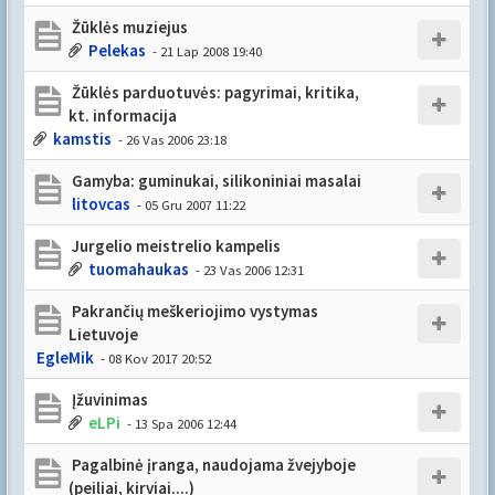
Žūklės muziejus
Pelekas
- 21 Lap 2008 19:40
Žūklės parduotuvės: pagyrimai, kritika,
kt. informacija
kamstis
- 26 Vas 2006 23:18
Gamyba: guminukai, silikoniniai masalai
litovcas
- 05 Gru 2007 11:22
Jurgelio meistrelio kampelis
tuomahaukas
- 23 Vas 2006 12:31
Pakrančių meškeriojimo vystymas
Lietuvoje
EgleMik
- 08 Kov 2017 20:52
Įžuvinimas
eLPi
- 13 Spa 2006 12:44
Pagalbinė įranga, naudojama žvejyboje
(peiliai, kirviai....)