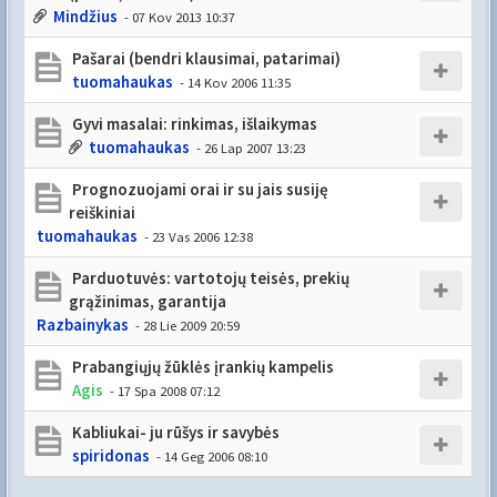
Mindžius
- 07 Kov 2013 10:37
Pašarai (bendri klausimai, patarimai)
tuomahaukas
- 14 Kov 2006 11:35
Gyvi masalai: rinkimas, išlaikymas
tuomahaukas
- 26 Lap 2007 13:23
Prognozuojami orai ir su jais susiję
reiškiniai
tuomahaukas
- 23 Vas 2006 12:38
Parduotuvės: vartotojų teisės, prekių
grąžinimas, garantija
Razbainykas
- 28 Lie 2009 20:59
Prabangiųjų žūklės įrankių kampelis
Agis
- 17 Spa 2008 07:12
Kabliukai- ju rūšys ir savybės
spiridonas
- 14 Geg 2006 08:10