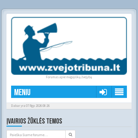
Forumas apie mėgėjišką žvejybą
Meniu
Dabar yra 07 Rgp 2026 08:26
ĮVAIRIOS ŽŪKLĖS TEMOS