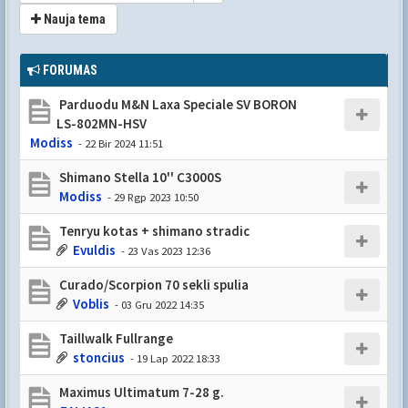
Nauja tema
FORUMAS
Parduodu M&N Laxa Speciale SV BORON
LS-802MN-HSV
Modiss
- 22 Bir 2024 11:51
Shimano Stella 10'' C3000S
Modiss
- 29 Rgp 2023 10:50
Tenryu kotas + shimano stradic
Evuldis
- 23 Vas 2023 12:36
Curado/Scorpion 70 sekli spulia
Voblis
- 03 Gru 2022 14:35
Taillwalk Fullrange
stoncius
- 19 Lap 2022 18:33
Maximus Ultimatum 7-28 g.