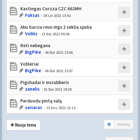
Kastingas Corzza CZC 662MH
Fuksas
- 30 Lie 2021 15:42
Abu Garcia revo mgx 2 seklia spulia
Voblis
- 13 Bal 2021 09:58
Reti nebegana
BigPike
- 06 Bal 2021 15:06
Vobleriai
BigPike
- 06 Bal 2021 15:07
Pigshadai ir mcrubberis
zanelis
- 01 Bal 2021 18:38
Parduodu pintą valą
saivaras
- 15 Kov 2021 21:12
19 temų
Nauja tema