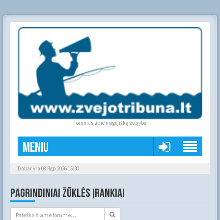
Forumas apie mėgėjišką žvejybą
Meniu
Dabar yra 08 Rgp 2026 15:30
PAGRINDINIAI ŽŪKLĖS ĮRANKIAI