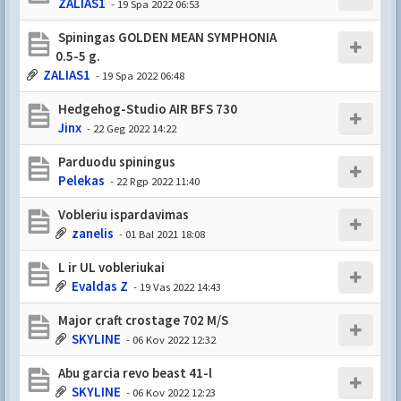
ZALIAS1
- 19 Spa 2022 06:53
Spiningas GOLDEN MEAN SYMPHONIA
0.5-5 g.
ZALIAS1
- 19 Spa 2022 06:48
Hedgehog-Studio AIR BFS 730
Jinx
- 22 Geg 2022 14:22
Parduodu spiningus
Pelekas
- 22 Rgp 2022 11:40
Vobleriu ispardavimas
zanelis
- 01 Bal 2021 18:08
L ir UL vobleriukai
Evaldas Z
- 19 Vas 2022 14:43
Major craft crostage 702 M/S
SKYLINE
- 06 Kov 2022 12:32
Abu garcia revo beast 41-l
SKYLINE
- 06 Kov 2022 12:23