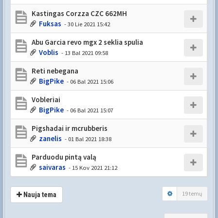
Kastingas Corzza CZC 662MH
Fuksas
- 30 Lie 2021 15:42
Abu Garcia revo mgx 2 seklia spulia
Voblis
- 13 Bal 2021 09:58
Reti nebegana
BigPike
- 06 Bal 2021 15:06
Vobleriai
BigPike
- 06 Bal 2021 15:07
Pigshadai ir mcrubberis
zanelis
- 01 Bal 2021 18:38
Parduodu pintą valą
saivaras
- 15 Kov 2021 21:12
19 temų
Nauja tema