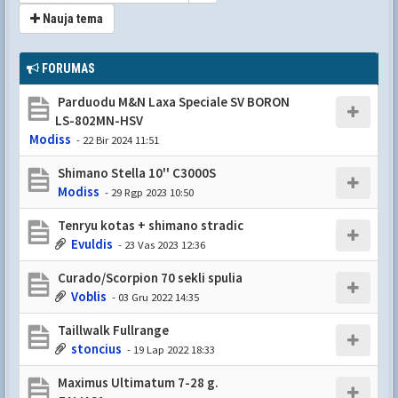
Nauja tema
FORUMAS
Parduodu M&N Laxa Speciale SV BORON
LS-802MN-HSV
Modiss
- 22 Bir 2024 11:51
Shimano Stella 10'' C3000S
Modiss
- 29 Rgp 2023 10:50
Tenryu kotas + shimano stradic
Evuldis
- 23 Vas 2023 12:36
Curado/Scorpion 70 sekli spulia
Voblis
- 03 Gru 2022 14:35
Taillwalk Fullrange
stoncius
- 19 Lap 2022 18:33
Maximus Ultimatum 7-28 g.