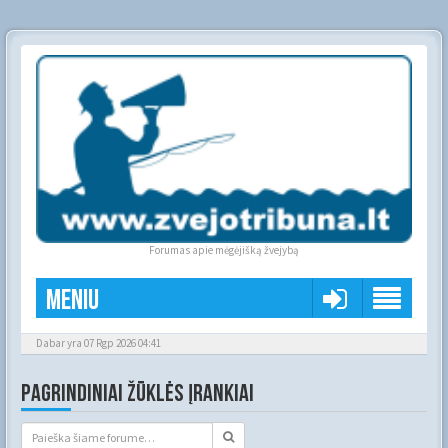
Forumas apie mėgėjišką žvejybą
Meniu
Dabar yra 07 Rgp 2026 04:41
PAGRINDINIAI ŽŪKLĖS ĮRANKIAI