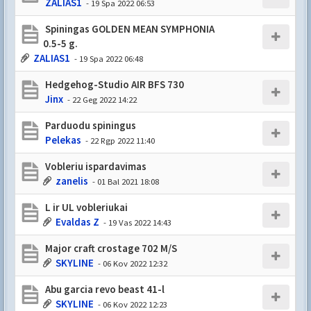
ZALIAS1
- 19 Spa 2022 06:53
Spiningas GOLDEN MEAN SYMPHONIA
0.5-5 g.
ZALIAS1
- 19 Spa 2022 06:48
Hedgehog-Studio AIR BFS 730
Jinx
- 22 Geg 2022 14:22
Parduodu spiningus
Pelekas
- 22 Rgp 2022 11:40
Vobleriu ispardavimas
zanelis
- 01 Bal 2021 18:08
L ir UL vobleriukai
Evaldas Z
- 19 Vas 2022 14:43
Major craft crostage 702 M/S
SKYLINE
- 06 Kov 2022 12:32
Abu garcia revo beast 41-l
SKYLINE
- 06 Kov 2022 12:23