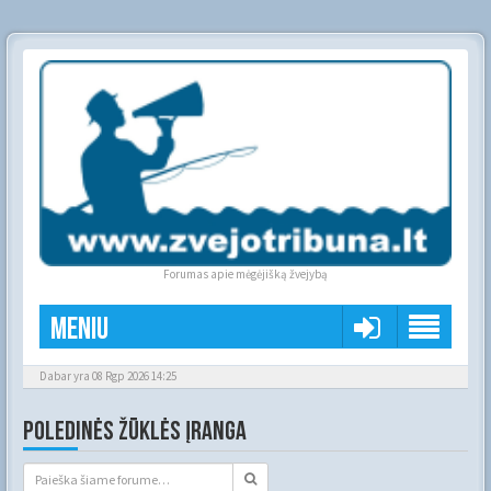
Forumas apie mėgėjišką žvejybą
Meniu
Dabar yra 08 Rgp 2026 14:25
POLEDINĖS ŽŪKLĖS ĮRANGA