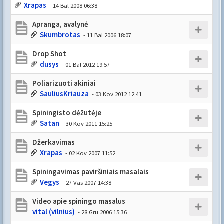
Xrapas
- 14 Bal 2008 06:38
Apranga, avalynė
Skumbrotas
- 11 Bal 2006 18:07
Drop Shot
dusys
- 01 Bal 2012 19:57
Poliarizuoti akiniai
SauliusKriauza
- 03 Kov 2012 12:41
Spiningisto dėžutėje
Satan
- 30 Kov 2011 15:25
Džerkavimas
Xrapas
- 02 Kov 2007 11:52
Spiningavimas paviršiniais masalais
Vegys
- 27 Vas 2007 14:38
Video apie spiningo masalus
vital (vilnius)
- 28 Gru 2006 15:36