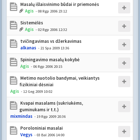
Masalų išlaisvinimo būdai ir priemonės
Agis
- 08 Rgp 2006 23:12
Sistemėlės
Agis
- 02 Rgp 2006 12:32
tvičingavimas vs džerkavimas
alkanas
- 21 Spa 2009 13:36
Spiningavimo masalų kokybė
Agis
- 06 Rgp 2006 20:15
Metimo nuotolio bandymai, veikiantys
fizikiniai dėsniai
Agis
- 12 Geg 2009 10:02
Kvapai masalams (sukriukėms,
guminukams ir t.t.)
mixmindas
- 19 Rgp 2009 20:36
Poroloniniai masalai
Vegys
- 03 Bal 2006 14:00