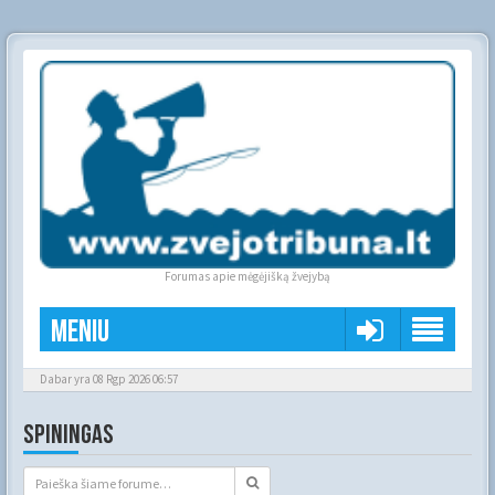
Forumas apie mėgėjišką žvejybą
Meniu
Dabar yra 08 Rgp 2026 06:57
SPININGAS