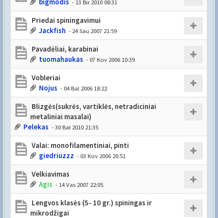
bigmodis
- 13 Bir 2010 08:31
Priedai spiningavimui
Jackfish
- 24 Sau 2007 21:59
Pavadėliai, karabinai
tuomahaukas
- 07 Kov 2006 10:39
Vobleriai
Nojus
- 04 Bal 2006 18:22
Blizgės(sukrės, vartiklės, netradiciniai
metaliniai masalai)
Pelekas
- 30 Bal 2010 21:35
Valai: monofilamentiniai, pinti
giedriuzzz
- 03 Kov 2006 20:51
Velkiavimas
Agis
- 14 Vas 2007 22:05
Lengvos klasės (5- 10 gr.) spiningas ir
mikrodžigai