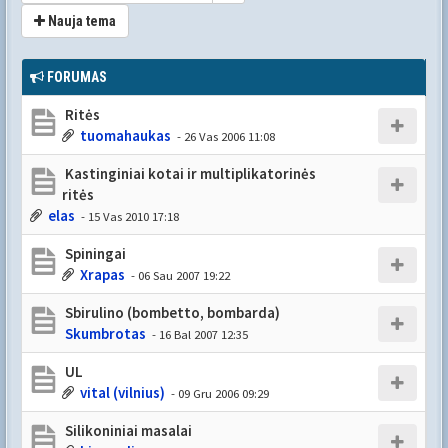
Nauja tema
FORUMAS
Ritės
tuomahaukas
- 26 Vas 2006 11:08
Kastinginiai kotai ir multiplikatorinės
ritės
elas
- 15 Vas 2010 17:18
Spiningai
Xrapas
- 06 Sau 2007 19:22
Sbirulino (bombetto, bombarda)
Skumbrotas
- 16 Bal 2007 12:35
UL
vital (vilnius)
- 09 Gru 2006 09:29
Silikoniniai masalai