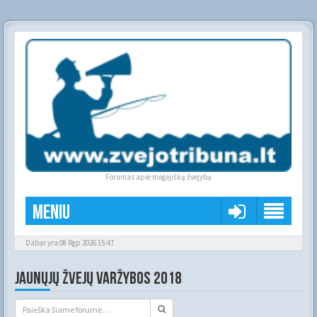
Forumas apie mėgėjišką žvejybą
Meniu
Dabar yra 08 Rgp 2026 15:47
JAUNŲJŲ ŽVEJŲ VARŽYBOS 2018