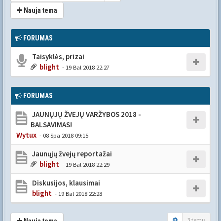
Nauja tema
FORUMAS
Taisyklės, prizai
blight
- 19 Bal 2018 22:27
FORUMAS
JAUNŲJŲ ŽVEJŲ VARŽYBOS 2018 -
BALSAVIMAS!
Wytux
- 08 Spa 2018 09:15
Jaunųjų žvejų reportažai
blight
- 19 Bal 2018 22:29
Diskusijos, klausimai
blight
- 19 Bal 2018 22:28
3 temų