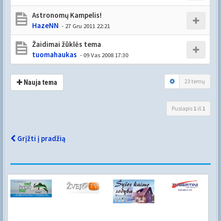
Astronomų Kampelis!
HazeNN
- 27 Gru 2011 22:21
Žaidimai žūklės tema
tuomahaukas
- 09 Vas 2008 17:30
23 temų
Nauja tema
Puslapis
1
iš
1
Grįžti į pradžią