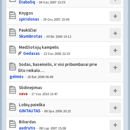
Diaboliq
- 04 Vas 2007 15:35
Knygos
spiridonas
- 29 Gru 2007 23:06
Paukščiai
Skumbrotas
- 30 Bir 2006 19:12
Medžiotojų kampelis
Gedasas
- 22 Vas 2006 22:10
Sodas, baseinėlis, ir visi pribumbasai prie
šito reikalo....
gelmės
- 20 Bal 2008 06:48
Slidinejimas
vava
- 17 Vas 2010 13:47
Lobių paieška
GINTAUTAS
- 08 Spa 2006 20:23
Biliardas
audrutis
- 08 Lap 2007 15:08