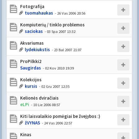
Fotografija
tuomahaukas
- 26 Vas 2006 20:56
Kompiuterių / tinklo problemos
saciokas
- 03 Spa 2007 13:32
Akvariumas
lydekiukstis
- 23 Bal 2007 21:07
ProPilkki2
Saugirdas
- 02 Kov 2010 19:39
Kolekcijos
kursis
- 02 Gru 2007 12:35
Kelionės dviračiais
eLPi
- 10 Lie 2006 08:57
Kiti laisvalaikio pomėgiai be žvejybos :)
žVYNAS
- 24 Vas 2006 22:57
Kinas