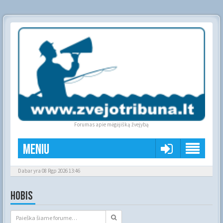
Forumas apie mėgėjišką žvejybą
Meniu
Dabar yra 08 Rgp 2026 13:46
HOBIS