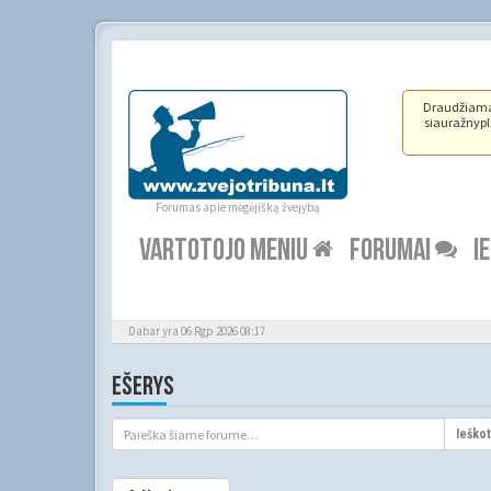
Draudžiama ž
siauražnypli
Forumas apie mėgėjišką žvejybą
VARTOTOJO MENIU
FORUMAI
I
Dabar yra 06 Rgp 2026 08:17
EŠERYS
Ieškot