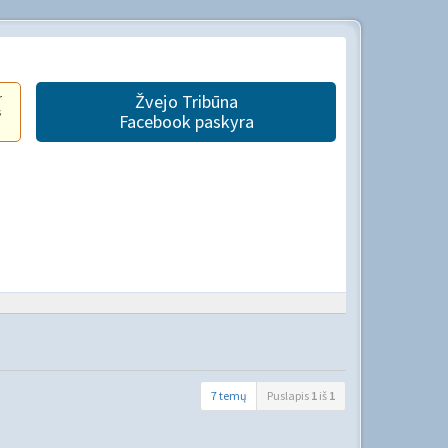
r
Žvejo Tribūna
s
Facebook paskyra
7 temų
Puslapis
1
iš
1