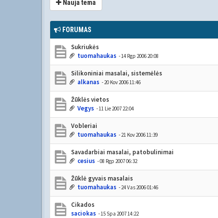
Nauja tema
FORUMAS
Sukriukės
tuomahaukas
- 14 Rgp 2006 20:08
Silikoniniai masalai, sistemėlės
alkanas
- 20 Kov 2006 11:46
Žūklės vietos
Vegys
- 11 Lie 2007 22:04
Vobleriai
tuomahaukas
- 21 Kov 2006 11:39
Savadarbiai masalai, patobulinimai
cesius
- 08 Rgp 2007 06:32
Žūklė gyvais masalais
tuomahaukas
- 24 Vas 2006 01:46
Cikados
saciokas
- 15 Spa 2007 14:22