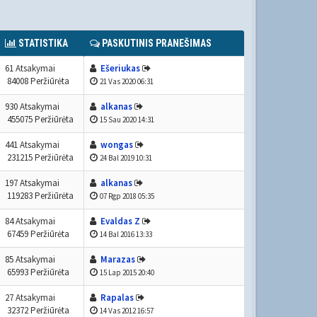
STATISTIKA
PASKUTINIS PRANEŠIMAS
61 Atsakymai
Ešeriukas
84008 Peržiūrėta
21 Vas 2020 06:31
930 Atsakymai
alkanas
455075 Peržiūrėta
15 Sau 2020 14:31
441 Atsakymai
wongas
231215 Peržiūrėta
24 Bal 2019 10:31
197 Atsakymai
alkanas
119283 Peržiūrėta
07 Rgp 2018 05:35
84 Atsakymai
Evaldas Z
67459 Peržiūrėta
14 Bal 2016 13:33
85 Atsakymai
Marazas
65993 Peržiūrėta
15 Lap 2015 20:40
27 Atsakymai
Rapalas
32372 Peržiūrėta
14 Vas 2012 16:57