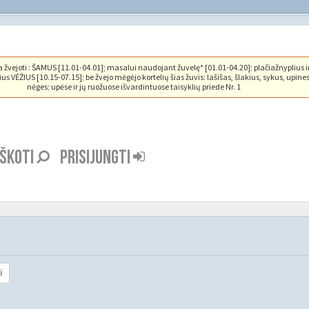
vejoti : ŠAMUS [11.01-04.01]; masalui naudojant žuvelę* [01.01-04.20]; plačiažnyplius i
us VĖŽIUS [10.15-07.15]; be žvejo mėgėjo kortelių šias žuvis: lašišas, šlakius, sykus, upine
nėges; upėse ir jų ruožuose išvardintuose taisyklių priede Nr. 1
EŠKOTI
PRISIJUNGTI
i