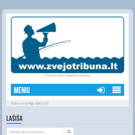
Forumas apie mėgėjišką žvejybą
Meniu
Dabar yra 10 Rgp 2026 15:05
LAŠIŠA