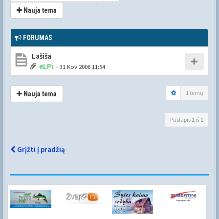
Nauja tema
FORUMAS
Lašiša
eLPi
- 31 Kov 2006 11:54
1 temų
Nauja tema
Puslapis
1
iš
1
Grįžti į pradžią