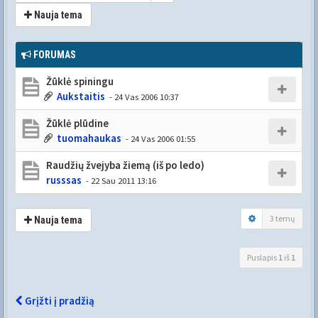
Nauja tema
FORUMAS
Žūklė spiningu
Aukstaitis
- 24 Vas 2006 10:37
Žūklė plūdine
tuomahaukas
- 24 Vas 2006 01:55
Raudžių žvejyba žiemą (iš po ledo)
russsas
- 22 Sau 2011 13:16
3 temų
Nauja tema
Puslapis
1
iš
1
Grįžti į pradžią