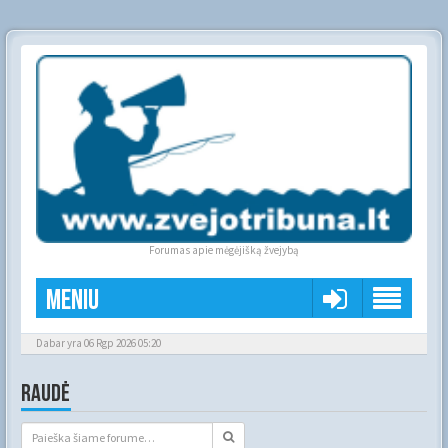
Forumas apie mėgėjišką žvejybą
Meniu
Dabar yra 06 Rgp 2026 05:20
RAUDĖ