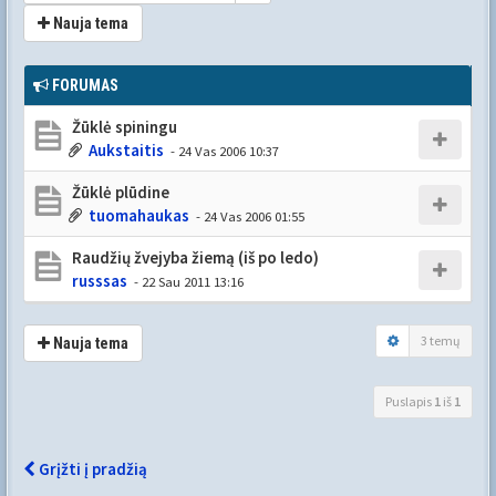
Nauja tema
FORUMAS
Žūklė spiningu
Aukstaitis
- 24 Vas 2006 10:37
Žūklė plūdine
tuomahaukas
- 24 Vas 2006 01:55
Raudžių žvejyba žiemą (iš po ledo)
russsas
- 22 Sau 2011 13:16
3 temų
Nauja tema
Puslapis
1
iš
1
Grįžti į pradžią