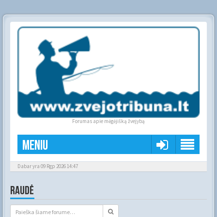
Forumas apie mėgėjišką žvejybą
Meniu
Dabar yra 09 Rgp 2026 14:47
RAUDĖ