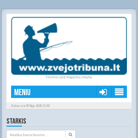
Forumas apie mėgėjišką žvejybą
Meniu
Dabar yra 09 Rgp 2026 15:50
STARKIS