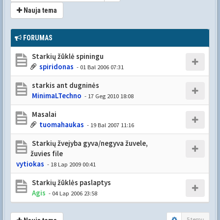
Nauja tema
FORUMAS
Starkių žūklė spiningu
spiridonas
- 01 Bal 2006 07:31
starkis ant dugninės
MinimaLTechno
- 17 Geg 2010 18:08
Masalai
tuomahaukas
- 19 Bal 2007 11:16
Starkių žvejyba gyva/negyva žuvele,
žuvies file
vytiokas
- 18 Lap 2009 00:41
Starkių žūklės paslaptys
Agis
- 04 Lap 2006 23:58
5 temų