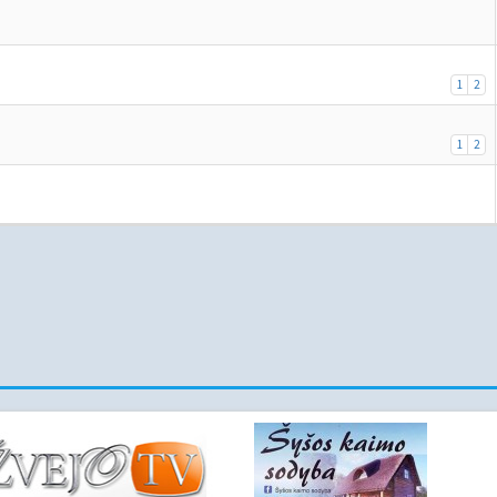
1
2
1
2