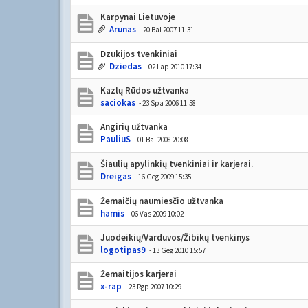
Karpynai Lietuvoje
Arunas
- 20 Bal 2007 11:31
Dzukijos tvenkiniai
Dziedas
- 02 Lap 2010 17:34
Kazlų Rūdos užtvanka
saciokas
- 23 Spa 2006 11:58
Angirių užtvanka
PauliuS
- 01 Bal 2008 20:08
Šiaulių apylinkių tvenkiniai ir karjerai.
Dreigas
- 16 Geg 2009 15:35
Žemaičių naumiesčio užtvanka
hamis
- 06 Vas 2009 10:02
Juodeikių/Varduvos/Žibikų tvenkinys
logotipas9
- 13 Geg 2010 15:57
Žemaitijos karjerai
x-rap
- 23 Rgp 2007 10:29