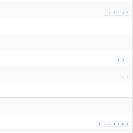
1
2
3
4
5
6
1
2
3
1
2
1
...
3
4
5
6
7