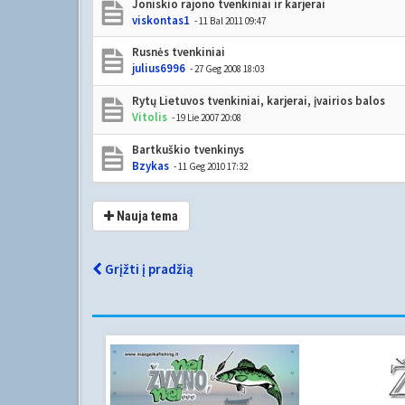
Joniskio rajono tvenkiniai ir karjerai
viskontas1
- 11 Bal 2011 09:47
Rusnės tvenkiniai
julius6996
- 27 Geg 2008 18:03
Rytų Lietuvos tvenkiniai, karjerai, įvairios balos
Vitolis
- 19 Lie 2007 20:08
Bartkuškio tvenkinys
Bzykas
- 11 Geg 2010 17:32
Nauja tema
Grįžti į pradžią