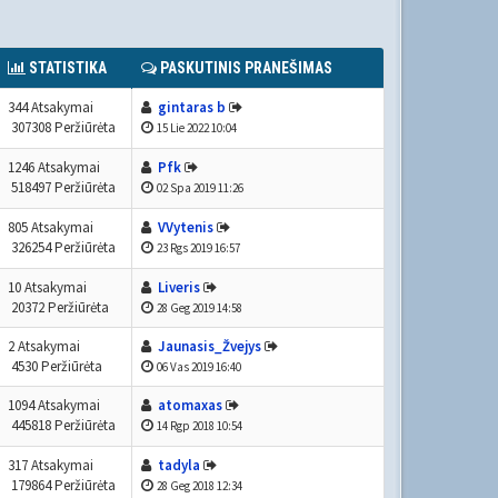
STATISTIKA
PASKUTINIS PRANEŠIMAS
344 Atsakymai
gintaras b
307308 Peržiūrėta
15 Lie 2022 10:04
1246 Atsakymai
Pfk
518497 Peržiūrėta
02 Spa 2019 11:26
805 Atsakymai
VVytenis
326254 Peržiūrėta
23 Rgs 2019 16:57
10 Atsakymai
Liveris
20372 Peržiūrėta
28 Geg 2019 14:58
2 Atsakymai
Jaunasis_Žvejys
4530 Peržiūrėta
06 Vas 2019 16:40
1094 Atsakymai
atomaxas
445818 Peržiūrėta
14 Rgp 2018 10:54
317 Atsakymai
tadyla
179864 Peržiūrėta
28 Geg 2018 12:34