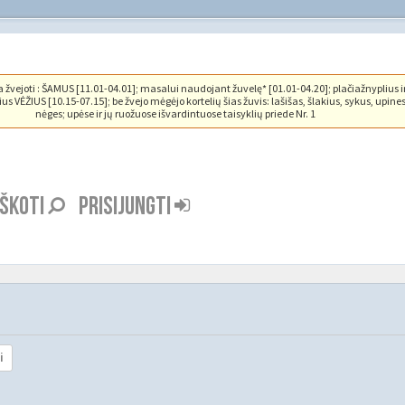
vejoti : ŠAMUS [11.01-04.01]; masalui naudojant žuvelę* [01.01-04.20]; plačiažnyplius i
us VĖŽIUS [10.15-07.15]; be žvejo mėgėjo kortelių šias žuvis: lašišas, šlakius, sykus, upine
nėges; upėse ir jų ruožuose išvardintuose taisyklių priede Nr. 1
EŠKOTI
PRISIJUNGTI
i