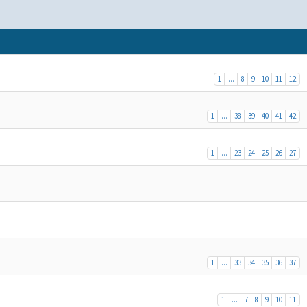
1
...
8
9
10
11
12
1
...
38
39
40
41
42
1
...
23
24
25
26
27
1
...
33
34
35
36
37
1
...
7
8
9
10
11