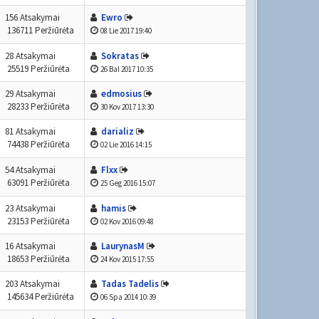
156 Atsakymai
Ewro
136711 Peržiūrėta
08 Lie 2017 19:40
28 Atsakymai
Sokratas
25519 Peržiūrėta
26 Bal 2017 10:35
29 Atsakymai
edmosius
28233 Peržiūrėta
30 Kov 2017 13:30
81 Atsakymai
darializ
74438 Peržiūrėta
02 Lie 2016 14:15
54 Atsakymai
Flxx
63091 Peržiūrėta
25 Geg 2016 15:07
23 Atsakymai
hamis
23153 Peržiūrėta
02 Kov 2016 09:48
16 Atsakymai
LaurynasM
18653 Peržiūrėta
24 Kov 2015 17:55
203 Atsakymai
Tadas Tadelis
145634 Peržiūrėta
06 Spa 2014 10:39