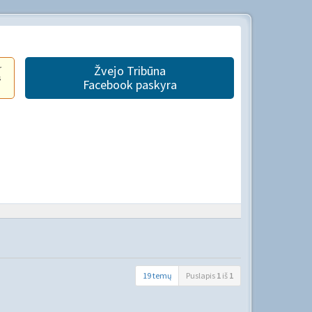
r
Žvejo Tribūna
s
Facebook paskyra
19 temų
Puslapis
1
iš
1