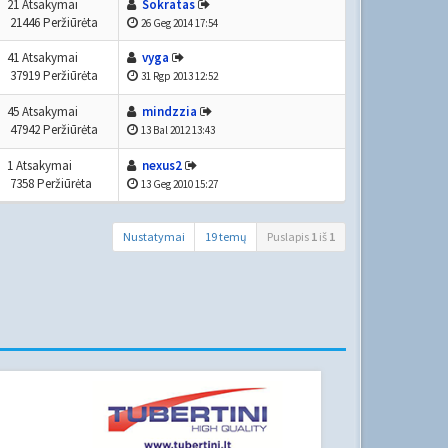
21 Atsakymai
Sokratas
21446 Peržiūrėta
26 Geg 2014 17:54
41 Atsakymai
vyga
37919 Peržiūrėta
31 Rgp 2013 12:52
45 Atsakymai
mindzzia
47942 Peržiūrėta
13 Bal 2012 13:43
1 Atsakymai
nexus2
7358 Peržiūrėta
13 Geg 2010 15:27
Nustatymai
19 temų
Puslapis
1
iš
1