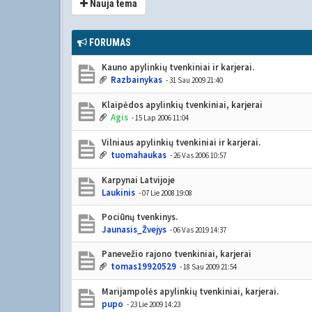
Nauja tema
FORUMAS
Kauno apylinkių tvenkiniai ir karjerai.
Razbainykas
- 31 Sau 2009 21:40
Klaipėdos apylinkių tvenkiniai, karjerai
Agis
- 15 Lap 2006 11:04
Vilniaus apylinkių tvenkiniai ir karjerai.
tuomahaukas
- 26 Vas 2006 10:57
Karpynai Latvijoje
Laukinis
- 07 Lie 2008 19:08
Pociūnų tvenkinys.
Jaunasis_Žvejys
- 06 Vas 2019 14:37
Panevežio rajono tvenkiniai, karjerai
tomas19920529
- 18 Sau 2009 21:54
Marijampolės apylinkių tvenkiniai, karjerai.
pupo
- 23 Lie 2009 14:23