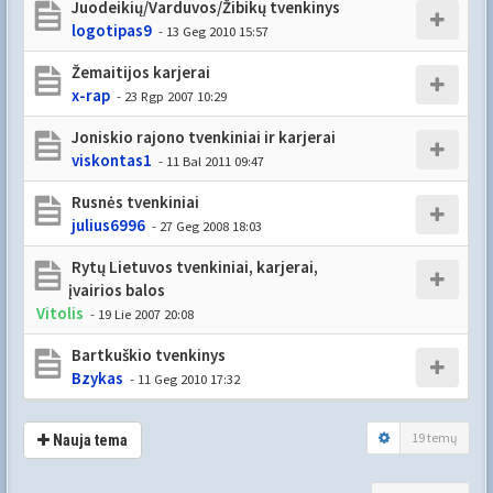
Juodeikių/Varduvos/Žibikų tvenkinys
logotipas9
- 13 Geg 2010 15:57
Žemaitijos karjerai
x-rap
- 23 Rgp 2007 10:29
Joniskio rajono tvenkiniai ir karjerai
viskontas1
- 11 Bal 2011 09:47
Rusnės tvenkiniai
julius6996
- 27 Geg 2008 18:03
Rytų Lietuvos tvenkiniai, karjerai,
įvairios balos
Vitolis
- 19 Lie 2007 20:08
Bartkuškio tvenkinys
Bzykas
- 11 Geg 2010 17:32
19 temų
Nauja tema