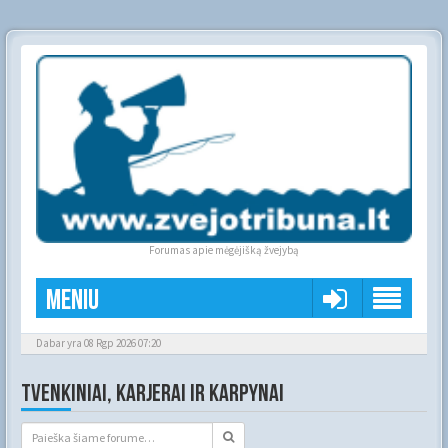
Forumas apie mėgėjišką žvejybą
Meniu
Dabar yra 08 Rgp 2026 07:20
TVENKINIAI, KARJERAI IR KARPYNAI