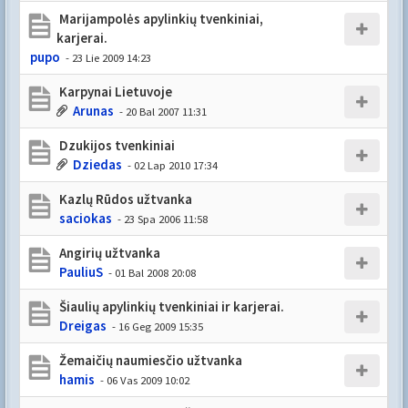
Marijampolės apylinkių tvenkiniai,
karjerai.
pupo
- 23 Lie 2009 14:23
Karpynai Lietuvoje
Arunas
- 20 Bal 2007 11:31
Dzukijos tvenkiniai
Dziedas
- 02 Lap 2010 17:34
Kazlų Rūdos užtvanka
saciokas
- 23 Spa 2006 11:58
Angirių užtvanka
PauliuS
- 01 Bal 2008 20:08
Šiaulių apylinkių tvenkiniai ir karjerai.
Dreigas
- 16 Geg 2009 15:35
Žemaičių naumiesčio užtvanka
hamis
- 06 Vas 2009 10:02