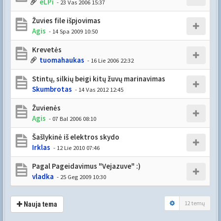
eLPi
- 23 Vas 2006 15:37
Žuvies file išpjovimas
Agis
- 14 Spa 2009 10:50
Krevetės
tuomahaukas
- 16 Lie 2006 22:32
Stintų, silkių beigi kitų žuvų marinavimas
Skumbrotas
- 14 Vas 2012 12:45
Žuvienės
Agis
- 07 Bal 2006 08:10
Šašlykinė iš elektros skydo
Irklas
- 12 Lie 2010 07:46
Pagal Pageidavimus "Vejazuve" :)
vladka
- 25 Geg 2009 10:30
12 temų
Nauja tema