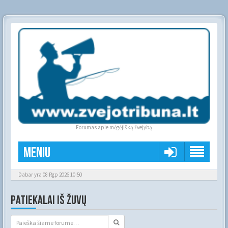
Forumas apie mėgėjišką žvejybą
Meniu
Dabar yra 08 Rgp 2026 10:50
PATIEKALAI IŠ ŽUVŲ