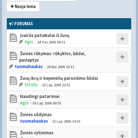
Nauja tema
FORUMAS
Įvairūs patiekalai iš žuvų
Agis
- 24 Vas 2006 00:31
Žuvies rūkymas: rūkyklos, būdai,
paslaptys
tuomahaukas
- 24 Bal 2006 10:11
Žuvų ikrų ir kepenėlių paruošimo būdai
Vitolis
- 22 Lap 2009 22:51
Naudingi patarimai
Agis
- 05 Lap 2006 00:55
Žuvies sūdymas
tuomahaukas
- 15 Lap 2006 14:53
Žuvies vytinimas