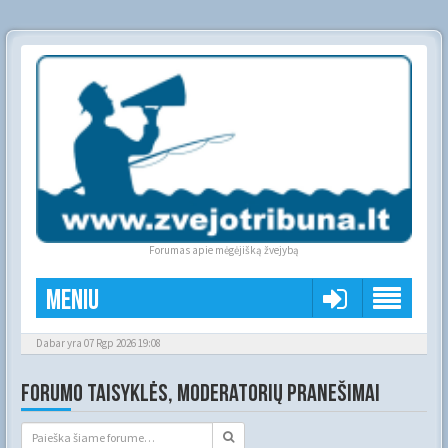
Forumas apie mėgėjišką žvejybą
Meniu
Dabar yra 07 Rgp 2026 19:08
FORUMO TAISYKLĖS, MODERATORIŲ PRANEŠIMAI