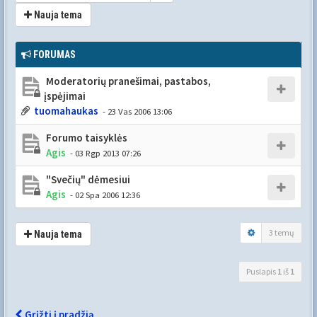
Nauja tema
FORUMAS
Moderatorių pranešimai, pastabos,
įspėjimai
tuomahaukas
- 23 Vas 2006 13:06
Forumo taisyklės
Agis
- 03 Rgp 2013 07:26
"Svečių" dėmesiui
Agis
- 02 Spa 2006 12:36
3 temų
Nauja tema
Puslapis
1
iš
1
Grįžti į pradžią