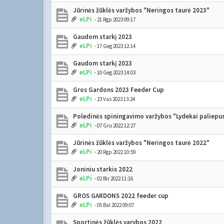
Jūrinės žūklės varžybos "Neringos taurė 2023"
eLPi
- 21 Rgp 2023 09:17
Gaudom starkį 2023
eLPi
- 17 Geg 2023 12:14
Gaudom starkį 2023
eLPi
- 10 Geg 2023 14:03
Gros Gardons 2023 Feeder Cup
eLPi
- 23 Vas 2023 13:24
Poledinės spiningavimo varžybos "Lydekai paliepu
eLPi
- 07 Gru 2022 12:27
Jūrinės žūklės varžybos "Neringos taurė 2022"
eLPi
- 20 Rgp 2022 10:59
Joniniu starkis 2022
eLPi
- 02 Bir 2022 11:16
GROS GARDONS 2022 feeder cup
eLPi
- 05 Bal 2022 09:07
Sportinės žūklės varybos 2022