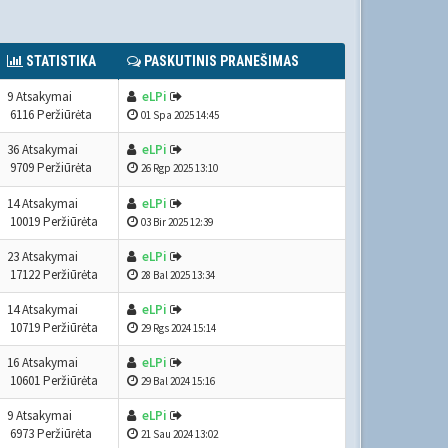
STATISTIKA
PASKUTINIS PRANEŠIMAS
9 Atsakymai
eLPi
6116 Peržiūrėta
01 Spa 2025 14:45
36 Atsakymai
eLPi
9709 Peržiūrėta
26 Rgp 2025 13:10
14 Atsakymai
eLPi
10019 Peržiūrėta
03 Bir 2025 12:39
23 Atsakymai
eLPi
17122 Peržiūrėta
28 Bal 2025 13:34
14 Atsakymai
eLPi
10719 Peržiūrėta
29 Rgs 2024 15:14
16 Atsakymai
eLPi
10601 Peržiūrėta
29 Bal 2024 15:16
9 Atsakymai
eLPi
6973 Peržiūrėta
21 Sau 2024 13:02