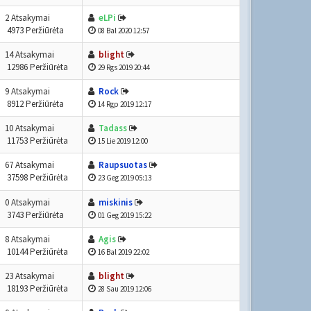
2 Atsakymai
eLPi
4973 Peržiūrėta
08 Bal 2020 12:57
14 Atsakymai
blight
12986 Peržiūrėta
29 Rgs 2019 20:44
9 Atsakymai
Rock
8912 Peržiūrėta
14 Rgp 2019 12:17
10 Atsakymai
Tadass
11753 Peržiūrėta
15 Lie 2019 12:00
67 Atsakymai
Raupsuotas
37598 Peržiūrėta
23 Geg 2019 05:13
0 Atsakymai
miskinis
3743 Peržiūrėta
01 Geg 2019 15:22
8 Atsakymai
Agis
10144 Peržiūrėta
16 Bal 2019 22:02
23 Atsakymai
blight
18193 Peržiūrėta
28 Sau 2019 12:06