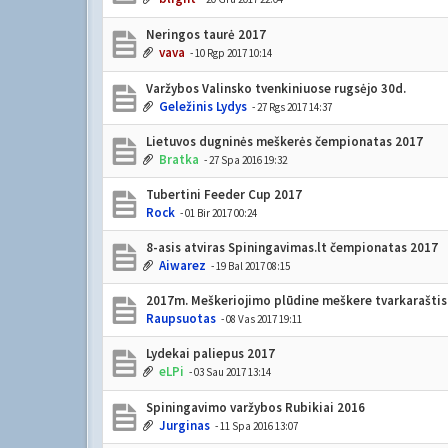
Neringos taurė 2017
vava
- 10 Rgp 2017 10:14
Varžybos Valinsko tvenkiniuose rugsėjo 30d.
Geležinis Lydys
- 27 Rgs 2017 14:37
Lietuvos dugninės meškerės čempionatas 2017
Bratka
- 27 Spa 2016 19:32
Tubertini Feeder Cup 2017
Rock
- 01 Bir 2017 00:24
8-asis atviras Spiningavimas.lt čempionatas 2017
Aiwarez
- 19 Bal 2017 08:15
2017m. Meškeriojimo plūdine meškere tvarkaraštis
Raupsuotas
- 08 Vas 2017 19:11
Lydekai paliepus 2017
eLPi
- 03 Sau 2017 13:14
Spiningavimo varžybos Rubikiai 2016
Jurginas
- 11 Spa 2016 13:07