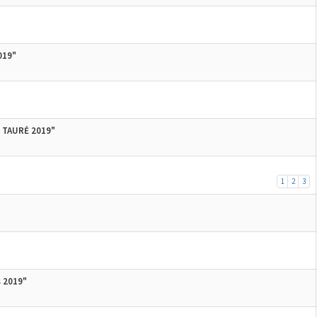
019"
 TAURĖ 2019"
1
2
3
s 2019"