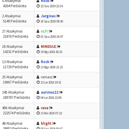
0 Atsakymai
Rock
4204 Peržiūrėta
22 Sau 2019 22:14
2 Atsakymai
Jurginas
5149 Peržiūrėta
18 Spa 2018 09:50
27 Atsakymai
eLPi
21870 Peržiūrėta
01 Spa 2018 16:47
18 Atsakymai
MINDULE
14231 Peržiūrėta
19 Rgs 2018 20:25
13 Atsakymai
Rock
11729 Peržiūrėta
12 Rgp 2018 21:22
25 Atsakymai
ramass
19607 Peržiūrėta
22 Lie 2018 19:51
245 Atsakymai
aurimas22
189787 Peržiūrėta
04 Lie 2018 22:09
406 Atsakymai
vava
222574 Peržiūrėta
15 Bal 2018 07:22
48 Atsakymai
blight
39852 Peržiūrėta
05 Vas 2018 00:47