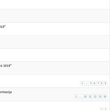
018"
rė 2018"
1
...
5
6
7
8
9
formacija
1
...
10
11
12
13
14
1
2