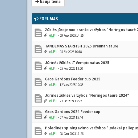
Nauja tema
FORUMAS
Žūklės jūroje nuo kranto varžybos "Neringos taurė
eLPi
- 29 Rgp 2025 14:55
TANDEMAS STARFISH 2025 Drennan taurė
eLPi
- 05 Bir 2025 10:18
Jūrinės žūklės LT čempionatas 2025
eLPi
- 25 Kov 2025 13:20
Gros Gardons Feeder cup 2025
eLPi
- 12 Vas 2025 12:33
Jūrinės žūklės varžybos "Neringos taurė 2024"
eLPi
- 23 Lie 2024 12:27
Gros Gardons 2024 Feeder cup
eLPi
- 07 Kov 2024 15:44
Poledinės spiningavimo varžybos "Lydekai paliepu
eLPi
- 08 Gru 2023 11:26