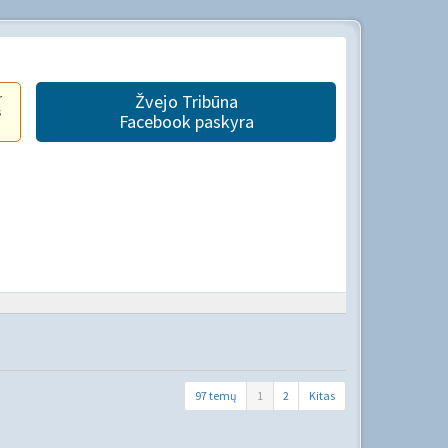
r
Žvejo Tribūna
s
Facebook paskyra
97 temų
1
2
Kitas