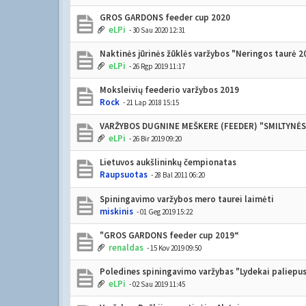
GROS GARDONS feeder cup 2020
eLPi
- 30 Sau 2020 12:31
Naktinės jūrinės žūklės varžybos "Neringos taurė 2
eLPi
- 26 Rgp 2019 11:17
Moksleivių feederio varžybos 2019
Rock
- 21 Lap 2018 15:15
VARŽYBOS DUGNINE MEŠKERE (FEEDER) "SMILTYNĖS
eLPi
- 26 Bir 2019 09:20
Lietuvos aukšlininkų čempionatas
Raupsuotas
- 28 Bal 2011 06:20
Spiningavimo varžybos mero taurei laimėti
miskinis
- 01 Geg 2019 15:22
"GROS GARDONS feeder cup 2019“
renaldas
- 15 Kov 2019 09:50
Poledines spiningavimo varžybas "Lydekai paliepu
eLPi
- 02 Sau 2019 11:45