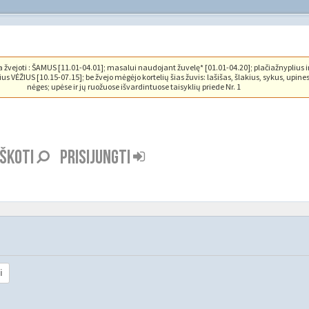
vejoti : ŠAMUS [11.01-04.01]; masalui naudojant žuvelę* [01.01-04.20]; plačiažnyplius i
us VĖŽIUS [10.15-07.15]; be žvejo mėgėjo kortelių šias žuvis: lašišas, šlakius, sykus, upine
nėges; upėse ir jų ruožuose išvardintuose taisyklių priede Nr. 1
EŠKOTI
PRISIJUNGTI
i