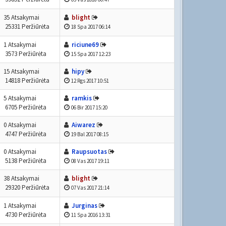
35 Atsakymai
blight
25331 Peržiūrėta
18 Spa 2017 06:14
1 Atsakymai
riciune69
3573 Peržiūrėta
15 Spa 2017 12:23
15 Atsakymai
hipy
14818 Peržiūrėta
12 Rgs 2017 10:51
5 Atsakymai
ramkis
6705 Peržiūrėta
06 Bir 2017 15:20
0 Atsakymai
Aiwarez
4747 Peržiūrėta
19 Bal 2017 08:15
0 Atsakymai
Raupsuotas
5138 Peržiūrėta
08 Vas 2017 19:11
38 Atsakymai
blight
29320 Peržiūrėta
07 Vas 2017 21:14
1 Atsakymai
Jurginas
4730 Peržiūrėta
11 Spa 2016 13:31