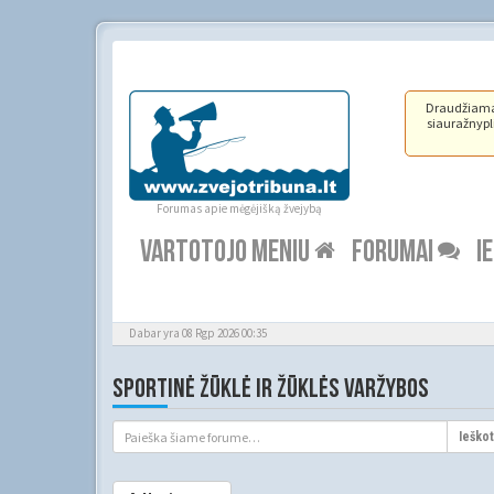
Draudžiama ž
siauražnypli
Forumas apie mėgėjišką žvejybą
VARTOTOJO MENIU
FORUMAI
I
Dabar yra 08 Rgp 2026 00:35
SPORTINĖ ŽŪKLĖ IR ŽŪKLĖS VARŽYBOS
Ieškot