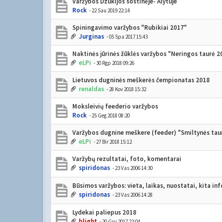
Varžybos Dzūkijos sostinėje- Alytuje
Rock
- 22 Sau 2019 22:14
Spiningavimo varžybos "Rubikiai 2017"
Jurginas
- 05 Spa 2017 15:43
Naktinės jūrinės žūklės varžybos "Neringos taurė 2
eLPi
- 30 Rgp 2018 09:26
Lietuvos dugninės meškerės čempionatas 2018
renaldas
- 28 Kov 2018 15:32
Moksleivių feederio varžybos
Rock
- 25 Geg 2018 08:20
Varžybos dugnine meškere (feeder) "Smiltynės tau
eLPi
- 27 Bir 2018 15:12
Varžybų rezultatai, foto, komentarai
spiridonas
- 23 Vas 2006 14:30
Būsimos varžybos: vieta, laikas, nuostatai, kita in
spiridonas
- 23 Vas 2006 14:28
Lydekai paliepus 2018
blight
- 20 Gru 2017 22:04