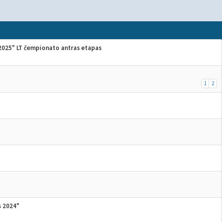
 2025" LT čempionato antras etapas
1
2
s 2024"