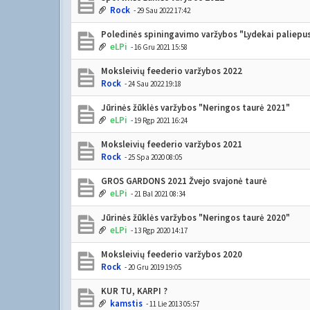
Rock
- 29 Sau 2022 17:42
Poledinės spiningavimo varžybos "Lydekai paliepu
eLPi
- 16 Gru 2021 15:58
Moksleivių feederio varžybos 2022
Rock
- 24 Sau 2022 19:18
Jūrinės žūklės varžybos "Neringos taurė 2021"
eLPi
- 19 Rgp 2021 16:24
Moksleivių feederio varžybos 2021
Rock
- 25 Spa 2020 08:05
GROS GARDONS 2021 Žvejo svajonė taurė
eLPi
- 21 Bal 2021 08:34
Jūrinės žūklės varžybos "Neringos taurė 2020"
eLPi
- 13 Rgp 2020 14:17
Moksleivių feederio varžybos 2020
Rock
- 20 Gru 2019 19:05
KUR TU, KARPI ?
kamstis
- 11 Lie 2013 05:57