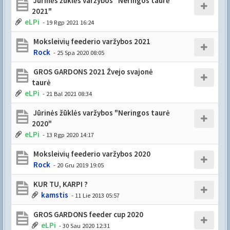
Jūrinės žūklės varžybos "Neringos taurė
2021"
eLPi
- 19 Rgp 2021 16:24
Moksleivių feederio varžybos 2021
Rock
- 25 Spa 2020 08:05
GROS GARDONS 2021 Žvejo svajonė
taurė
eLPi
- 21 Bal 2021 08:34
Jūrinės žūklės varžybos "Neringos taurė
2020"
eLPi
- 13 Rgp 2020 14:17
Moksleivių feederio varžybos 2020
Rock
- 20 Gru 2019 19:05
KUR TU, KARPI ?
kamstis
- 11 Lie 2013 05:57
GROS GARDONS feeder cup 2020
eLPi
- 30 Sau 2020 12:31