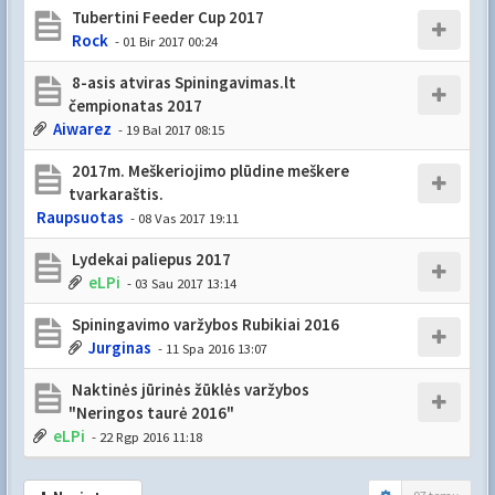
Tubertini Feeder Cup 2017
Rock
- 01 Bir 2017 00:24
8-asis atviras Spiningavimas.lt
čempionatas 2017
Aiwarez
- 19 Bal 2017 08:15
2017m. Meškeriojimo plūdine meškere
tvarkaraštis.
Raupsuotas
- 08 Vas 2017 19:11
Lydekai paliepus 2017
eLPi
- 03 Sau 2017 13:14
Spiningavimo varžybos Rubikiai 2016
Jurginas
- 11 Spa 2016 13:07
Naktinės jūrinės žūklės varžybos
"Neringos taurė 2016"
eLPi
- 22 Rgp 2016 11:18