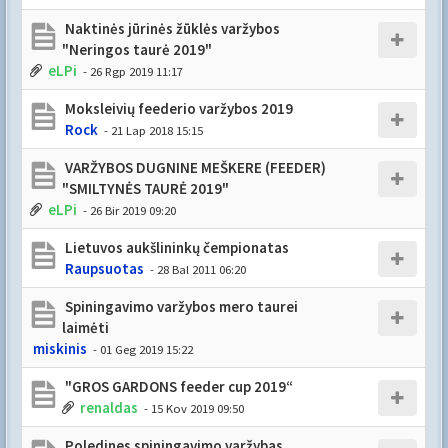
Naktinės jūrinės žūklės varžybos
"Neringos taurė 2019"
eLPi
- 26 Rgp 2019 11:17
Moksleivių feederio varžybos 2019
Rock
- 21 Lap 2018 15:15
VARŽYBOS DUGNINE MEŠKERE (FEEDER)
"SMILTYNĖS TAURĖ 2019"
eLPi
- 26 Bir 2019 09:20
Lietuvos aukšlininkų čempionatas
Raupsuotas
- 28 Bal 2011 06:20
Spiningavimo varžybos mero taurei
laimėti
miskinis
- 01 Geg 2019 15:22
"GROS GARDONS feeder cup 2019“
renaldas
- 15 Kov 2019 09:50
Poledines spiningavimo varžybas