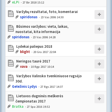
eLPi
- 27 Bir 2018 15:12
Varžybų rezultatai, foto, komentarai
spiridonas
- 23 Vas 2006 14:30
Būsimos varžybos: vieta, laikas,
nuostatai, kita informacija
spiridonas
- 23 Vas 2006 14:28
Lydekai paliepus 2018
blight
- 20 Gru 2017 22:04
Neringos taurė 2017
vava
- 10 Rgp 2017 10:14
Varžybos Valinsko tvenkiniuose rugsėjo
30d.
Geležinis Lydys
- 27 Rgs 2017 14:37
Lietuvos dugninės meškerės
čempionatas 2017
Bratka
- 27 Spa 2016 19:32