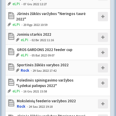
eLPi
- 07 Gru 2022 12:27
Jūrinės žūklės varžybos "Neringos taurė
2022"
eLPi
- 20 Rgp 2022 10:59
Joniniu starkis 2022
eLPi
- 02 Bir 2022 11:16
GROS GARDONS 2022 feeder cup
eLPi
- 05 Bal 2022 09:07
Sportinės žūklės varybos 2022
Rock
- 29 Sau 2022 17:42
Poledinės spiningavimo varžybos
"Lydekai paliepus 2022"
eLPi
- 16 Gru 2021 15:58
Moksleivių feederio varžybos 2022
Rock
- 24 Sau 2022 19:18