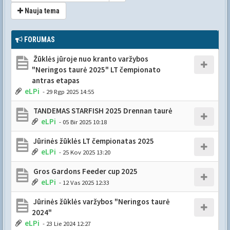
Nauja tema
FORUMAS
Žūklės jūroje nuo kranto varžybos
"Neringos taurė 2025" LT čempionato
antras etapas
eLPi
- 29 Rgp 2025 14:55
TANDEMAS STARFISH 2025 Drennan taurė
eLPi
- 05 Bir 2025 10:18
Jūrinės žūklės LT čempionatas 2025
eLPi
- 25 Kov 2025 13:20
Gros Gardons Feeder cup 2025
eLPi
- 12 Vas 2025 12:33
Jūrinės žūklės varžybos "Neringos taurė
2024"
eLPi
- 23 Lie 2024 12:27