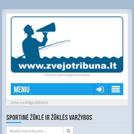
Forumas apie mėgėjišką žvejybą
Meniu
Dabar yra 09 Rgp 2026 04:51
SPORTINĖ ŽŪKLĖ IR ŽŪKLĖS VARŽYBOS