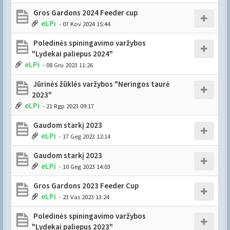
Gros Gardons 2024 Feeder cup
eLPi
- 07 Kov 2024 15:44
Poledinės spiningavimo varžybos
"Lydekai paliepus 2024"
eLPi
- 08 Gru 2023 11:26
Jūrinės žūklės varžybos "Neringos taurė
2023"
eLPi
- 21 Rgp 2023 09:17
Gaudom starkį 2023
eLPi
- 17 Geg 2023 12:14
Gaudom starkį 2023
eLPi
- 10 Geg 2023 14:03
Gros Gardons 2023 Feeder Cup
eLPi
- 23 Vas 2023 13:24
Poledinės spiningavimo varžybos
"Lydekai paliepus 2023"