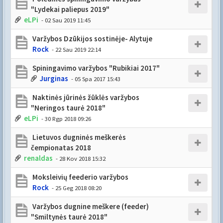
"Lydekai paliepus 2019"
eLPi
- 02 Sau 2019 11:45
Varžybos Dzūkijos sostinėje- Alytuje
Rock
- 22 Sau 2019 22:14
Spiningavimo varžybos "Rubikiai 2017"
Jurginas
- 05 Spa 2017 15:43
Naktinės jūrinės žūklės varžybos
"Neringos taurė 2018"
eLPi
- 30 Rgp 2018 09:26
Lietuvos dugninės meškerės
čempionatas 2018
renaldas
- 28 Kov 2018 15:32
Moksleivių feederio varžybos
Rock
- 25 Geg 2018 08:20
Varžybos dugnine meškere (feeder)
"Smiltynės taurė 2018"