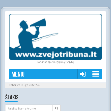
Forumas apie mėgėjišką žvejybą
Meniu
Dabar yra 06 Rgp 2026 12:45
ŠLAKIS