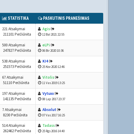
STATISTIKA
PASKUTINIS PRANEŠIMAS
221 Atsakymai
Agis
211101 Peržiūrėta
12 Bal 2021 22:55
500 Atsakymai
eLPi
247827 Peržiūrėta
06 Bir 2020 10:36
538 Atsakymai
KI4
251573 Peržiūrėta
25 Kov 2020 12:46
67 Atsakymai
Vitolis
51110 Peržiūrėta
11 Vas 2019 13:25
197 Atsakymai
Vytuxx
141135 Peržiūrėta
08 Lap 2017 23:37
7 Atsakymai
Absolut
8230 Peržiūrėta
07 Vas 2017 16:25
514 Atsakymai
Tadass
262462 Peržiūrėta
25 Rgs 2016 14:40