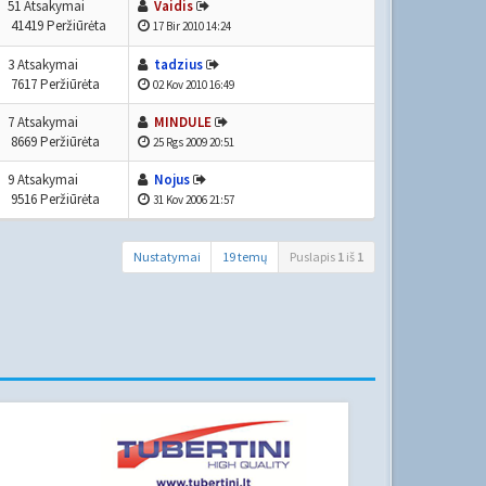
51 Atsakymai
Vaidis
41419 Peržiūrėta
17 Bir 2010 14:24
3 Atsakymai
tadzius
7617 Peržiūrėta
02 Kov 2010 16:49
7 Atsakymai
MINDULE
8669 Peržiūrėta
25 Rgs 2009 20:51
9 Atsakymai
Nojus
9516 Peržiūrėta
31 Kov 2006 21:57
Nustatymai
19 temų
Puslapis
1
iš
1