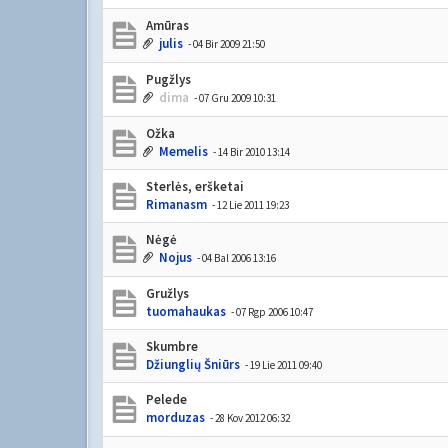
Amūras
julis
- 04 Bir 2009 21:50
Pugžlys
dima
- 07 Gru 2009 10:31
Ožka
Memelis
- 14 Bir 2010 13:14
Sterlės, eršketai
Rimanasm
- 12 Lie 2011 19:23
Nėgė
Nojus
- 04 Bal 2006 13:16
Gružlys
tuomahaukas
- 07 Rgp 2006 10:47
Skumbre
Džiunglių Šniūrs
- 19 Lie 2011 09:40
Pelede
morduzas
- 28 Kov 2012 06:32