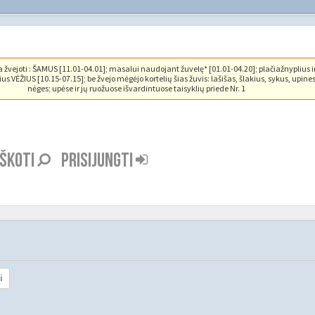
vejoti : ŠAMUS [11.01-04.01]; masalui naudojant žuvelę* [01.01-04.20]; plačiažnyplius i
us VĖŽIUS [10.15-07.15]; be žvejo mėgėjo kortelių šias žuvis: lašišas, šlakius, sykus, upine
nėges; upėse ir jų ruožuose išvardintuose taisyklių priede Nr. 1
EŠKOTI
PRISIJUNGTI
i