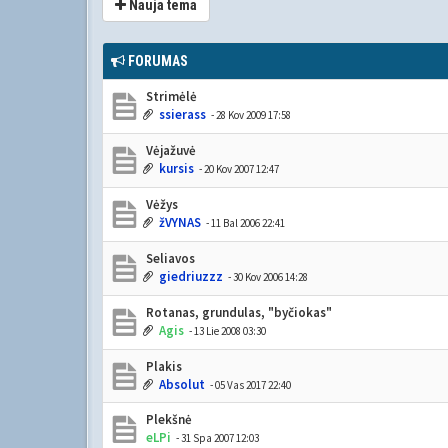
Nauja tema
FORUMAS
Strimėlė
ssierass
- 28 Kov 2009 17:58
Vėjažuvė
kursis
- 20 Kov 2007 12:47
Vėžys
žVYNAS
- 11 Bal 2006 22:41
Seliavos
giedriuzzz
- 30 Kov 2006 14:28
Rotanas, grundulas, "byčiokas"
Agis
- 13 Lie 2008 03:30
Plakis
Absolut
- 05 Vas 2017 22:40
Plekšnė
eLPi
- 31 Spa 2007 12:03