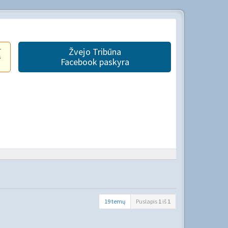
r
Žvejo Tribūna
s
Facebook paskyra
19 temų
Puslapis
1
iš
1