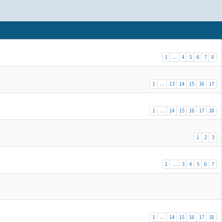
1
...
4
5
6
7
8
1
...
13
14
15
16
17
1
...
14
15
16
17
18
1
2
3
1
...
3
4
5
6
7
1
...
14
15
16
17
18