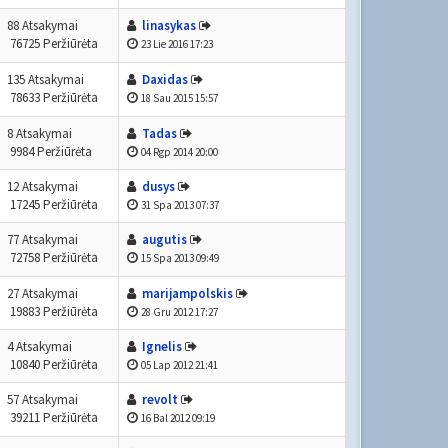
88 Atsakymai
linasykas
76725 Peržiūrėta
23 Lie 2016 17:23
135 Atsakymai
Daxidas
78633 Peržiūrėta
18 Sau 2015 15:57
8 Atsakymai
Tadas
9984 Peržiūrėta
04 Rgp 2014 20:00
12 Atsakymai
dusys
17245 Peržiūrėta
31 Spa 2013 07:37
77 Atsakymai
augutis
72758 Peržiūrėta
15 Spa 2013 09:49
27 Atsakymai
marijampolskis
19883 Peržiūrėta
28 Gru 2012 17:27
4 Atsakymai
Ignelis
10840 Peržiūrėta
05 Lap 2012 21:41
57 Atsakymai
revolt
39211 Peržiūrėta
16 Bal 2012 09:19