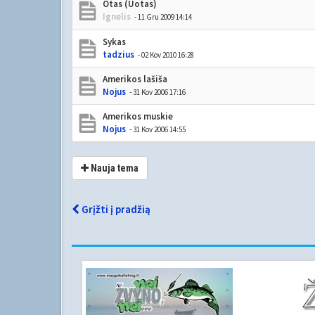
Otas (Uotas)
Ignelis
- 11 Gru 2009 14:14
Sykas
tadzius
- 02 Kov 2010 16:28
Amerikos lašiša
Nojus
- 31 Kov 2006 17:16
Amerikos muskie
Nojus
- 31 Kov 2006 14:55
Nauja tema
Grįžti į pradžią