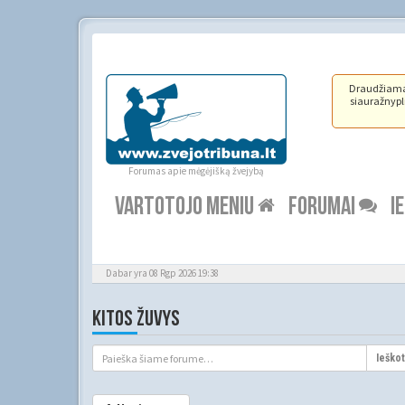
Draudžiama ž
siauražnypli
Forumas apie mėgėjišką žvejybą
VARTOTOJO MENIU
FORUMAI
I
Dabar yra 08 Rgp 2026 19:38
KITOS ŽUVYS
Ieškot