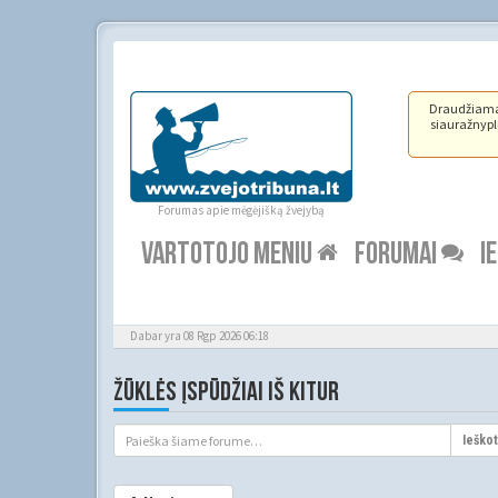
Draudžiama ž
siauražnypli
Forumas apie mėgėjišką žvejybą
VARTOTOJO MENIU
FORUMAI
I
Dabar yra 08 Rgp 2026 06:18
ŽŪKLĖS ĮSPŪDŽIAI IŠ KITUR
Ieškot