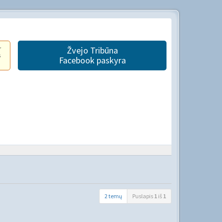
r
Žvejo Tribūna
s
Facebook paskyra
2 temų
Puslapis
1
iš
1