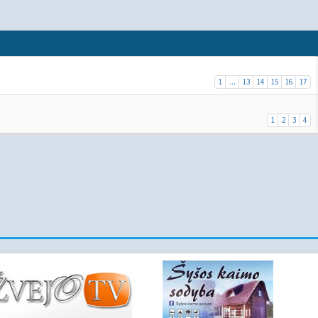
1
...
13
14
15
16
17
1
2
3
4