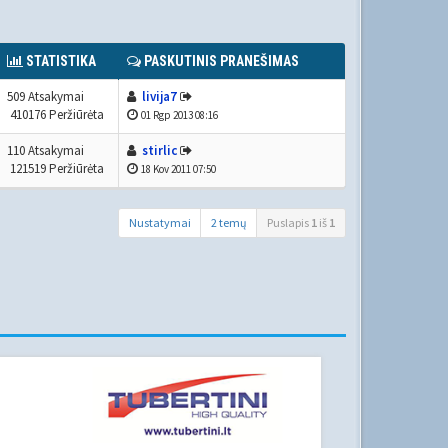
STATISTIKA
PASKUTINIS PRANEŠIMAS
509 Atsakymai
livija7
410176 Peržiūrėta
01 Rgp 2013 08:16
110 Atsakymai
stirlic
121519 Peržiūrėta
18 Kov 2011 07:50
Nustatymai
2 temų
Puslapis
1
iš
1