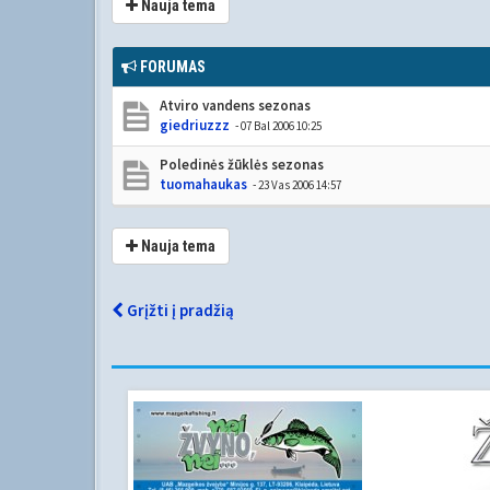
Nauja tema
FORUMAS
Atviro vandens sezonas
giedriuzzz
- 07 Bal 2006 10:25
Poledinės žūklės sezonas
tuomahaukas
- 23 Vas 2006 14:57
Nauja tema
Grįžti į pradžią