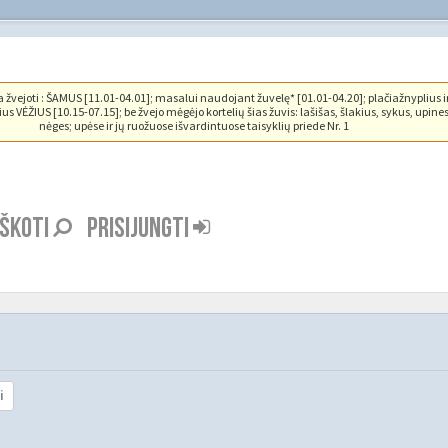
vejoti : ŠAMUS [11.01-04.01]; masalui naudojant žuvelę* [01.01-04.20]; plačiažnyplius i
us VĖŽIUS [10.15-07.15]; be žvejo mėgėjo kortelių šias žuvis: lašišas, šlakius, sykus, upine
nėges; upėse ir jų ruožuose išvardintuose taisyklių priede Nr. 1
EŠKOTI
PRISIJUNGTI
i