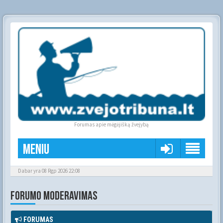
Forumas apie mėgėjišką žvejybą
Meniu
Dabar yra 08 Rgp 2026 22:08
FORUMO MODERAVIMAS
FORUMAS