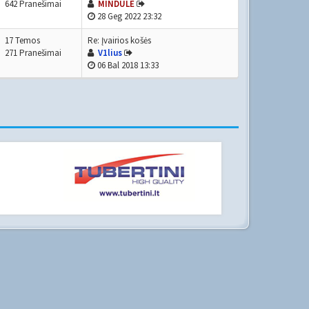
642 Pranešimai
MINDULE
28 Geg 2022 23:32
17 Temos
Re: Įvairios košės
271 Pranešimai
V1lius
06 Bal 2018 13:33