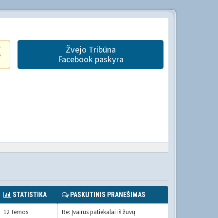
r
Žvejo Tribūna
s
Facebook paskyra
STATISTIKA
PASKUTINIS PRANEŠIMAS
12 Temos
Re: Įvairūs patiekalai iš žuvų