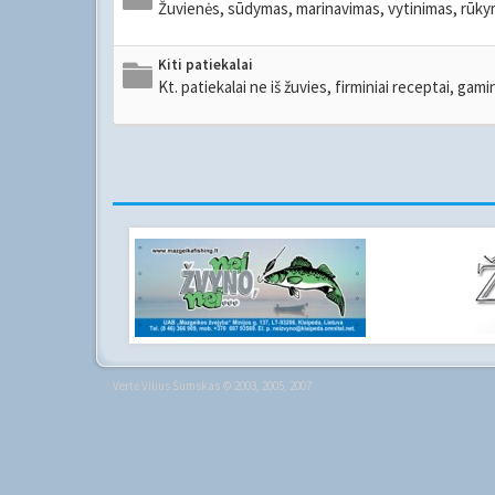
Žuvienės, sūdymas, marinavimas, vytinimas, rūkyma
Kiti patiekalai
Kt. patiekalai ne iš žuvies, firminiai receptai, ga
Vertė
Vilius Šumskas
© 2003, 2005, 2007