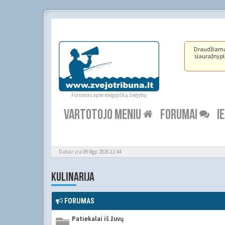
Draudžiama ž
siauražnypli
Forumas apie mėgėjišką žvejybą
VARTOTOJO MENIU
FORUMAI
I
Dabar yra 09 Rgp 2026 11:44
KULINARIJA
FORUMAS
Patiekalai iš žuvų