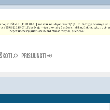
vejoti : ŠAMUS [11.01-04.01]; masalui naudojant žuvelę* [01.01-04.20]; plačiažnyplius i
us VĖŽIUS [10.15-07.15]; be žvejo mėgėjo kortelių šias žuvis: lašišas, šlakius, sykus, upine
nėges; upėse ir jų ruožuose išvardintuose taisyklių priede Nr. 1
EŠKOTI
PRISIJUNGTI