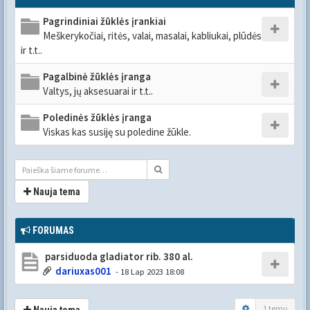
Pagrindiniai žūklės įrankiai
Meškerykočiai, ritės, valai, masalai, kabliukai, plūdės
ir t.t..
Pagalbinė žūklės įranga
Valtys, jų aksesuarai ir t.t..
Poledinės žūklės įranga
Viskas kas susiję su poledine žūkle.
Nauja tema
FORUMAS
parsiduoda gladiator rib. 380 al.
dariuxas001
- 18 Lap 2023 18:08
1 temų