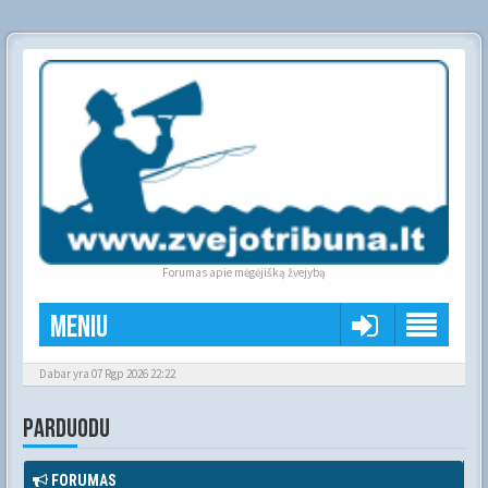
Forumas apie mėgėjišką žvejybą
Meniu
Dabar yra 07 Rgp 2026 22:22
PARDUODU
FORUMAS