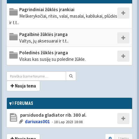
Pagrindiniai žūklės įrankiai
Meškerykočiai, ritės, valai, masalai, kabliukai, plūdės
ir t.t..
Pagalbinė žūklės įranga
Valtys, jų aksesuarai ir t.t..
Poledinės žūklės įranga
Viskas kas susiję su poledine žūkle.
Nauja tema
FORUMAS
parsiduoda gladiator rib. 380 al.
dariuxas001
- 18 Lap 2023 18:08
1 temų