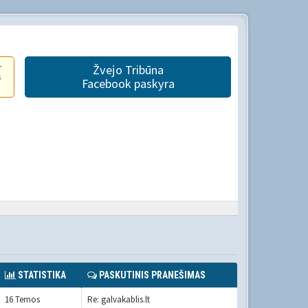
r
Žvejo Tribūna
s
Facebook paskyra
STATISTIKA
PASKUTINIS PRANEŠIMAS
16 Temos
Re: galvakablis.lt