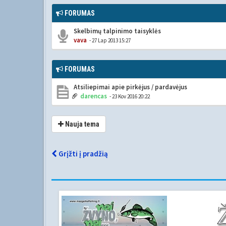
FORUMAS
Skelbimų talpinimo taisyklės
vava
- 27 Lap 2013 15:27
FORUMAS
Atsiliepimai apie pirkėjus / pardavėjus
darencas
- 23 Kov 2016 20:22
Nauja tema
Grįžti į pradžią