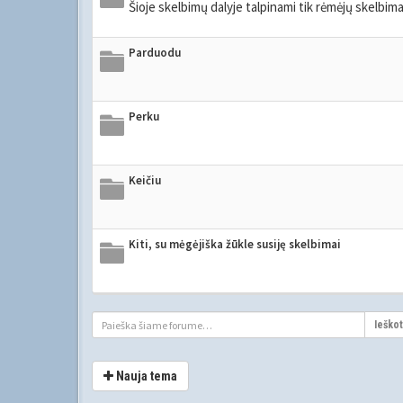
Šioje skelbimų dalyje talpinami tik rėmėjų skelbi
Parduodu
Perku
Keičiu
Kiti, su mėgėjiška žūkle susiję skelbimai
Ieškot
Nauja tema