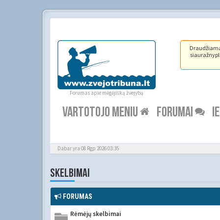
Draudžiama ž
siauražnypli
Forumas apie mėgėjišką žvejybą
VARTOTOJO MENIU
FORUMAI
I
Dabar yra 08 Rgp 2026 03:35
SKELBIMAI
FORUMAS
Rėmėjų skelbimai