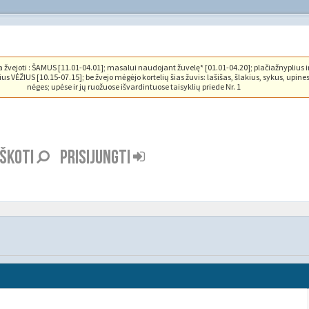
vejoti : ŠAMUS [11.01-04.01]; masalui naudojant žuvelę* [01.01-04.20]; plačiažnyplius i
us VĖŽIUS [10.15-07.15]; be žvejo mėgėjo kortelių šias žuvis: lašišas, šlakius, sykus, upine
nėges; upėse ir jų ruožuose išvardintuose taisyklių priede Nr. 1
EŠKOTI
PRISIJUNGTI