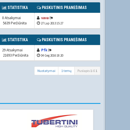
STATISTIKA
PASKUTINIS PRANEŠIMAS
0 Atsakymai
vava
5639 Peržiūrėta
27 Lap 2013 15:27
STATISTIKA
PASKUTINIS PRANEŠIMAS
29 Atsakymai
Pfk
21693 Peržiūrėta
04 Geg 2016 18:20
Nustatymai
1 temų
Puslapis
1
iš
1