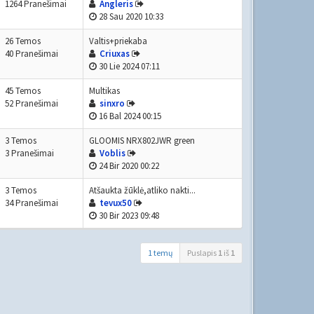
1264 Pranešimai
Angleris
28 Sau 2020 10:33
26 Temos
Valtis+priekaba
40 Pranešimai
Criuxas
30 Lie 2024 07:11
45 Temos
Multikas
52 Pranešimai
sinxro
16 Bal 2024 00:15
3 Temos
GLOOMIS NRX802JWR green
3 Pranešimai
Voblis
24 Bir 2020 00:22
3 Temos
Atšaukta žūklė,atliko nakti...
34 Pranešimai
tevux50
30 Bir 2023 09:48
1 temų
Puslapis
1
iš
1