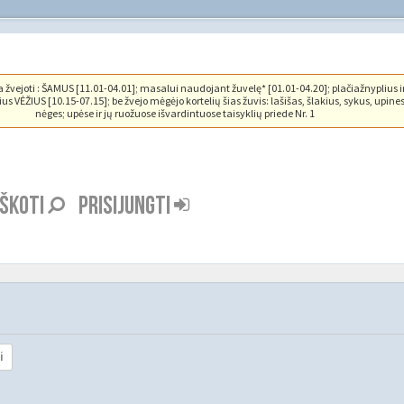
vejoti : ŠAMUS [11.01-04.01]; masalui naudojant žuvelę* [01.01-04.20]; plačiažnyplius i
us VĖŽIUS [10.15-07.15]; be žvejo mėgėjo kortelių šias žuvis: lašišas, šlakius, sykus, upine
nėges; upėse ir jų ruožuose išvardintuose taisyklių priede Nr. 1
EŠKOTI
PRISIJUNGTI
i