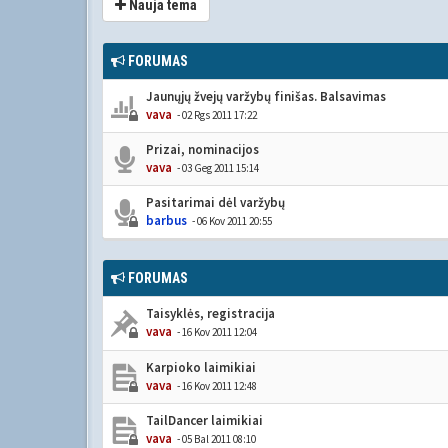
Nauja tema
FORUMAS
Jaunųjų žvejų varžybų finišas. Balsavimas
vava
- 02 Rgs 2011 17:22
Prizai, nominacijos
vava
- 03 Geg 2011 15:14
Pasitarimai dėl varžybų
barbus
- 06 Kov 2011 20:55
FORUMAS
Taisyklės, registracija
vava
- 16 Kov 2011 12:04
Karpioko laimikiai
vava
- 16 Kov 2011 12:48
TailDancer laimikiai
vava
- 05 Bal 2011 08:10