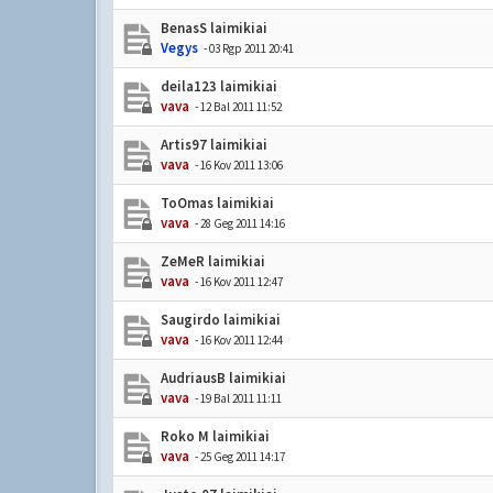
BenasS laimikiai
Vegys
- 03 Rgp 2011 20:41
deila123 laimikiai
vava
- 12 Bal 2011 11:52
Artis97 laimikiai
vava
- 16 Kov 2011 13:06
ToOmas laimikiai
vava
- 28 Geg 2011 14:16
ZeMeR laimikiai
vava
- 16 Kov 2011 12:47
Saugirdo laimikiai
vava
- 16 Kov 2011 12:44
AudriausB laimikiai
vava
- 19 Bal 2011 11:11
Roko M laimikiai
vava
- 25 Geg 2011 14:17