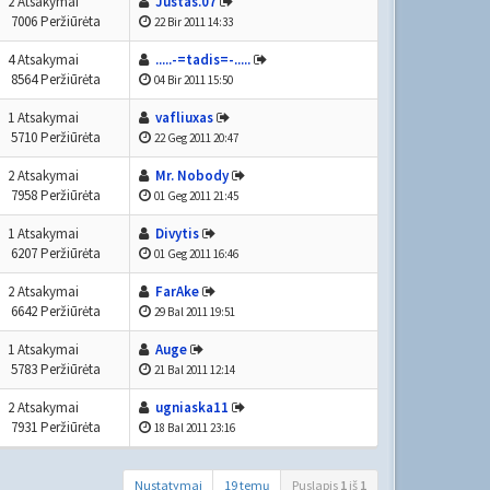
2 Atsakymai
Justas.07
7006 Peržiūrėta
22 Bir 2011 14:33
4 Atsakymai
.....-=tadis=-.....
8564 Peržiūrėta
04 Bir 2011 15:50
1 Atsakymai
vafliuxas
5710 Peržiūrėta
22 Geg 2011 20:47
2 Atsakymai
Mr. Nobody
7958 Peržiūrėta
01 Geg 2011 21:45
1 Atsakymai
Divytis
6207 Peržiūrėta
01 Geg 2011 16:46
2 Atsakymai
FarAke
6642 Peržiūrėta
29 Bal 2011 19:51
1 Atsakymai
Auge
5783 Peržiūrėta
21 Bal 2011 12:14
2 Atsakymai
ugniaska11
7931 Peržiūrėta
18 Bal 2011 23:16
Nustatymai
19 temų
Puslapis
1
iš
1