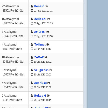
22 Atsakymai
BenasS
23501 Peržiūrėta
21 Rgp 2011 21:31
16 Atsakymai
deila123
18092 Peržiūrėta
05 Rgp 2011 22:33
9 Atsakymai
Artūras-
13641 Peržiūrėta
02 Rgp 2011 13:56
4 Atsakymai
ToOmas
8853 Peržiūrėta
23 Lie 2011 18:12
18 Atsakymai
ZeMeR
20432 Peržiūrėta
19 Lie 2011 19:02
9 Atsakymai
Saugirdas
12053 Peržiūrėta
10 Lie 2011 00:01
6 Atsakymai
AudriusB
10512 Peržiūrėta
28 Bir 2011 23:09
2 Atsakymai
Rokas M
6335 Peržiūrėta
26 Bir 2011 11:15