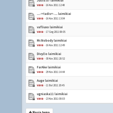
Justo.07 laimikiai
vava
- 16 Kov 2011 12:48
....-=tadis=-.... laimikiai
vava
- 16 Kov 2011 13:04
vafliuxo laimikiai
vava
- 17 Geg 2011 08:05
Mr.Nobody laimikiai
vava
- 16 Kov 2011 12:49
Divyčio laimikiai
vava
- 30 Kov 2011 20:52
FarAke laimikiai
vava
- 29 Kov 2011 14:44
Auge laimikiai
vava
- 11 Bal 2011 20:45
ugniaska11 laimikiai
vava
- 23 Kov 2011 00:03
Nauja tema