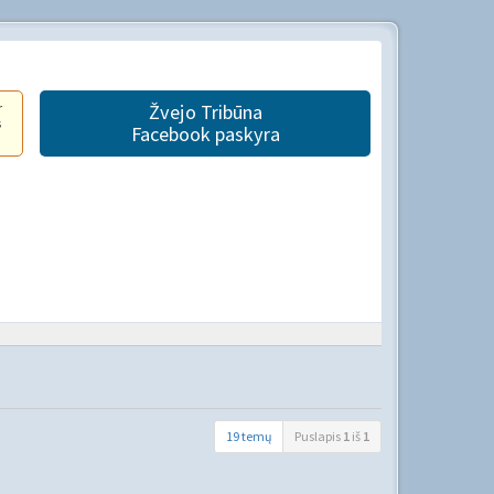
r
Žvejo Tribūna
s
Facebook paskyra
19 temų
Puslapis
1
iš
1