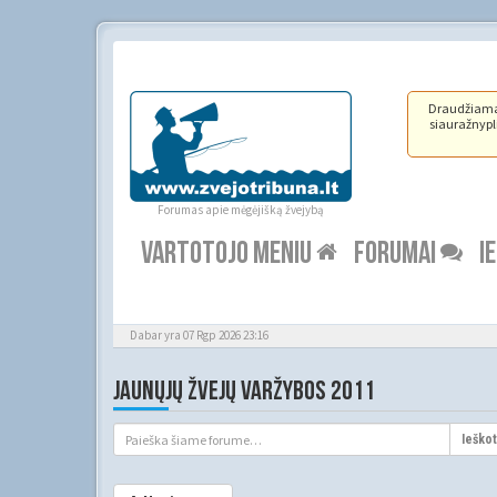
Draudžiama ž
siauražnypli
Forumas apie mėgėjišką žvejybą
VARTOTOJO MENIU
FORUMAI
I
Dabar yra 07 Rgp 2026 23:16
JAUNŲJŲ ŽVEJŲ VARŽYBOS 2011
Ieškot