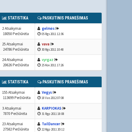
STATISTIKA
PASKUTINIS PRANEŠIMAS
2 Atsakymai
gelmės
18050 Peržiūrėta
05 Rgs 2011 12:36
25 Atsakymai
vava
24786 Peržiūrėta
30 Rgs 2011 10:48
24 Atsakymai
vyrgaz
20626 Peržiūrėta
25 Kov 2011 17:26
STATISTIKA
PASKUTINIS PRANEŠIMAS
155 Atsakymai
Vegys
113699 Peržiūrėta
18 Vas 2012 07:08
3 Atsakymai
KARPIOKAS
7870 Peržiūrėta
31 Rgp 2011 18:08
23 Atsakymai
TailDancer
27582 Peržiūrėta
22 Rgp 2011 20:12