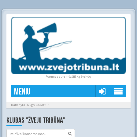
Forumas apie mėgėjišką žvejybą
Meniu
Dabar yra 06 Rgp 2026 05:16
KLUBAS "ŽVEJO TRIBŪNA"