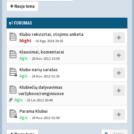
Nauja tema
FORUMAS
Klubo rekvizitai, stojimo anketa
blight
- 16 Rgp 2018 20:56
Klausimai, komentarai
Agis
- 28 Kov 2012 15:38
Klubo narių sarašas
Agis
- 24 Kov 2013 01:26
Klubiečių dalyvavimas
varžybose/renginiuose
Agis
- 23 Lie 2012 20:48
Parama Klubui
Agis
- 24 Kov 2013 01:08
5 temų